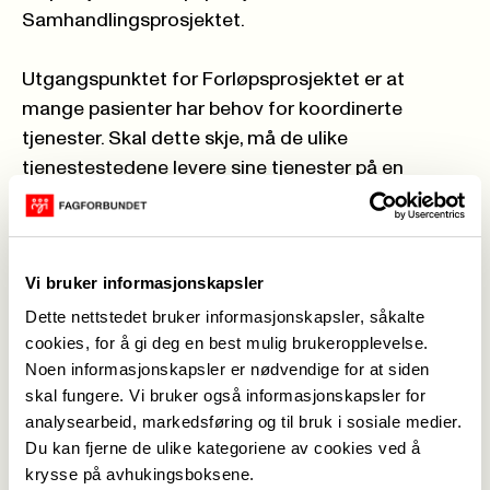
Samhandlingsprosjektet.
Utgangspunktet for Forløpsprosjektet er at
mange pasienter har behov for koordinerte
tjenester. Skal dette skje, må de ulike
tjenestestedene levere sine tjenester på en
samordnet måte. Dette krever at det fra ulike
myndighetsmessige nivå (politisk og faglig)
arbeides med struktur og systemtiltak som kan
Vi bruker informasjonskapsler
understøtte det helhetlige pasientforløpet.
Dette nettstedet bruker informasjonskapsler, såkalte
cookies, for å gi deg en best mulig brukeropplevelse.
Et slikt tiltak er at det for nærmere angitte
Noen informasjonskapsler er nødvendige for at siden
pasientbehov etableres arbeidsgrupper som fram
skal fungere. Vi bruker også informasjonskapsler for
til sommeren skal se på dagens situasjon for de
analysearbeid, markedsføring og til bruk i sosiale medier.
respektive områdene, øke den grunnleggende
Du kan fjerne de ulike kategoriene av cookies ved å
forståelsen av hva som er gode pasientforløp og i
krysse på avhukingsboksene.