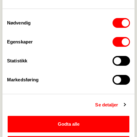
hvilken grad det skjer brudd i forhold til hva som
bør være gode forløp.
Samtykkevalg
Nødvendig
Samhandlingsreformen på regjeringen.no
Egenskaper
Statistikk
Medlemskap
->
Markedsføring
Lønn og tariff
->
Kontakt oss
->
Se detaljer
For tillitsvalgte
->
Godta alle
Kalender
->