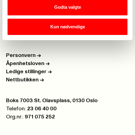
Om Fagforbundet
->
Godta valgte
Rettigheter i arbeidslivet
->
Kun nødvendige
Brosjyrer og materiell
->
Personvern
->
Åpenhetsloven
->
Ledige stillinger
->
Nettbutikken
->
Postboks:
Boks 7003 St. Olavsplass, 0130 Oslo
Telefon:
23 06 40 00
Org.nr.:
971 075 252