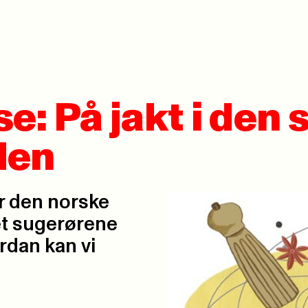
: På jakt i den 
len
r den norske
et sugerørene
rdan kan vi