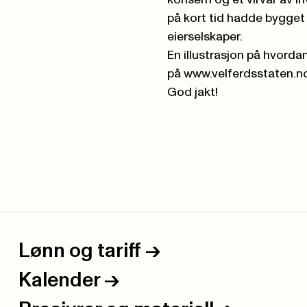
konsern og et virvar av i
på kort tid hadde bygget
eierselskaper.
En illustrasjon på hvorda
på
www.velferdsstaten.n
God jakt!
Lønn og tariff
->
Kalender
->