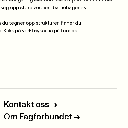
nvesterings- og eiendomsselskap. Vi fant ut at det
 seg opp store verdier i barnehagenes
n du tegner opp strukturen finner du
o
. Klikk på verktøykassa på forsida.
Kontakt oss
->
Om Fagforbundet
->