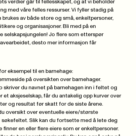
ts verdier går til fellesskapet, og at vi beholder
ng med våre felles ressurser. Vi fyller stadig på
brukes av både store og små, enkeltpersoner,
tikere og organisasjoner. Bli med på en
e selskapsjungelen! Jo flere som etterspør
ravearbeidet, desto mer informasjon får
 for eksempel til en barnehage:
mmeside på oversikten over barnehager.
o
skriver du navnet på barnehagen inn i feltet og
 er et aksjeselskap, får du antakelig opp kurver over
er og resultat før skatt for de siste årene.
 du oversikt over eventuelle eiere/største
i søkefeltet. Slik kan du fortsette med å lete deg
e finner en eller flere eiere som er enkeltpersoner.