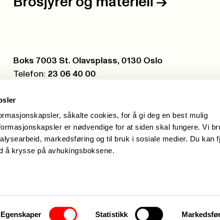
Brosjyrer og materiell
->
Postboks:
Boks 7003 St. Olavsplass, 0130 Oslo
Telefon:
23 06 40 00
Org.nr.:
971 075 252
psler
formasjonskapsler, såkalte cookies, for å gi deg en best mulig
ormasjonskapsler er nødvendige for at siden skal fungere. Vi b
alysearbeid, markedsføring og til bruk i sosiale medier. Du kan f
ed å krysse på avhukingsboksene.
Hei, j
Egenskaper
Statistikk
Markedsfø