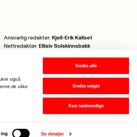
Ansvarlig redaktør:
Kjell-Erik Kallset
Nettredaktør:
Ellisiv Solskinnsbakk
Webmaster:
Knut Brobakken
Godta alle
ruker også
Godta valgte
jerne de ulike
Kun nødvendige
eg er Fagforbundets chatbot. Hva kan jeg hjelpe med?
ring
Se detaljer