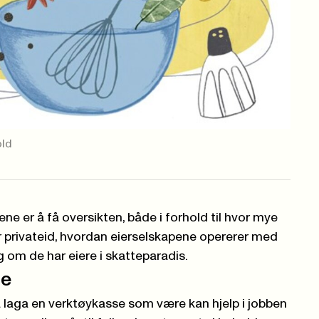
old
ne er å få oversikten, både i forhold til hvor mye
r privateid, hvordan eierselskapene opererer med
g om de har eiere i skatteparadis.
se
å laga en verktøykasse som være kan hjelp i jobben