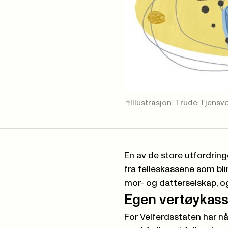
Illustrasjon: Trude Tjensv
En av de store utfordringe
fra felleskassene som bli
mor- og datterselskap, o
Egen vertøykas
For Velferdsstaten har n