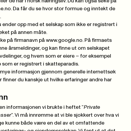
ler de har i norsk næringsliv. Du kan også søke på
ne.no
. Da får du se hvor stor formue og inntekt de
.
 ender opp med et selskap som ikke er registrert i
søket på annen måte.
øke på firmanavn på
www.google.no
. På firmaets
nne årsmeldinger, og kan finne ut om selskapet
r avdelinger, og hvem som er eiere – for eksempel
 som er registrert i skatteparadis.
 mye informasjon gjennom generelle internettsøk
 finner du kanskje ut hvilke erfaringer andre har
unn
en informasjonen vi brukte i heftet ”
Private
asser
”. Vi må innrømme at vi ble sjokkert over hva vi
ge kunne både være en del av et omfattende