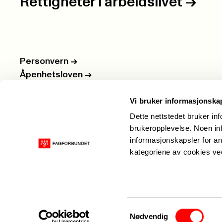
Rettigheter i arbeidslivet
->
Personvern
->
Åpenhetsloven
->
Ledige stillinger
->
Vi bruker informasjonska
Nettbutikken
->
Dette nettstedet bruker in
brukeropplevelse. Noen inf
informasjonskapsler for an
kategoriene av cookies v
Samtykkevalg
Nødvendig