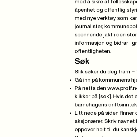
med å sikre at fellesskape
åpenhet og offentlig styri
med nye verktøy som kan 
journalister, kommunepoli
spennende jakt i den stor
informasjon og bidrar i g
offentligheten.
Søk
Slik søker du deg fram –
Gå inn på kommunens hje
På nettsiden
www.proff.n
klikker på [søk]. Hvis det
barnehagens driftsinntekt
Litt nede på siden finner
aksjonærer. Skriv navnet 
oppover helt til du kanskj