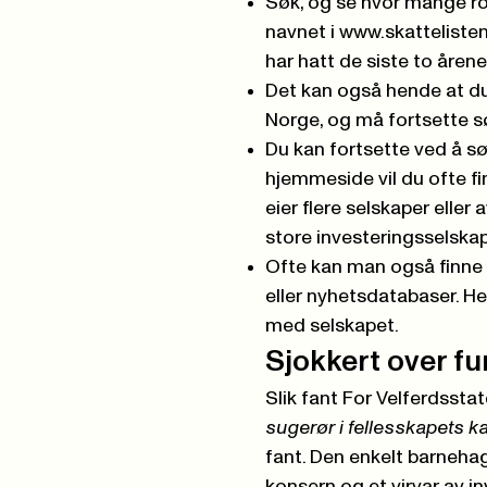
Søk, og se hvor mange rol
navnet i
www.skatteliste
har hatt de siste to årene
Det kan også hende at du
Norge, og må fortsette 
Du kan fortsette ved å s
hjemmeside vil du ofte fi
eier flere selskaper elle
store investeringsselskap
Ofte kan man også finne
eller nyhetsdatabaser. Her
med selskapet.
Sjokkert over f
Slik fant For Velferdsstat
sugerør i fellesskapets k
fant. Den enkelt barneha