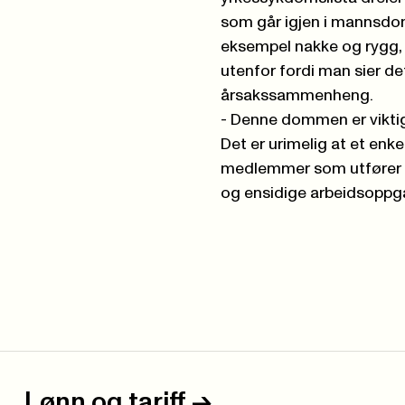
som går igjen i mannsdomi
eksempel nakke og rygg,
utenfor fordi man sier d
årsakssammenheng.
- Denne dommen er viktig
Det er urimelig at et enk
medlemmer som utfører m
og ensidige arbeidsoppga
Lønn og tariff
->