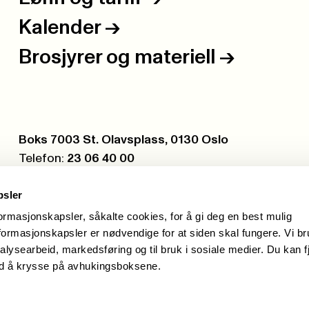
Kalender
->
Brosjyrer og materiell
->
Postboks:
Boks 7003 St. Olavsplass, 0130 Oslo
Telefon:
23 06 40 00
Org.nr.:
971 075 252
psler
formasjonskapsler, såkalte cookies, for å gi deg en best mulig
ormasjonskapsler er nødvendige for at siden skal fungere. Vi b
alysearbeid, markedsføring og til bruk i sosiale medier. Du kan f
ed å krysse på avhukingsboksene.