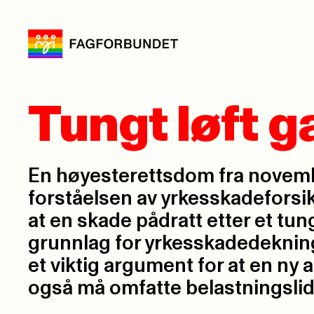
Tungt løft g
En høyesterettsdom fra novem
forståelsen av yrkesskadeforsik
at en skade pådratt etter et tungt
grunnlag for yrkesskadedekni
et viktig argument for at en ny
også må omfatte belastningslid