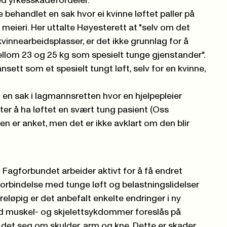
d yrkesskadefordeler.
e behandlet en sak hvor ei kvinne løftet paller på
meieri. Her uttalte Høyesterett at "selv om det
vinnearbeidsplasser, er det ikke grunnlag for å
ellom 23 og 25 kg som spesielt tunge gjenstander".
ansett som et spesielt tungt løft, selv for en kvinne,
 en sak i
lagmannsretten hvor en hjelpepleier
er å ha løftet en svært tung pasient (Oss
ken
er anket, men det er ikke avklart om den blir
Fagforbundet arbeider aktivt for å få endret
i forbindelse med tunge løft og belastningslidelser
reløpig er det anbefalt enkelte endringer i ny
ad muskel- og skjelettsykdommer foreslås på
 det seg om skulder, arm og kne. Dette er skader