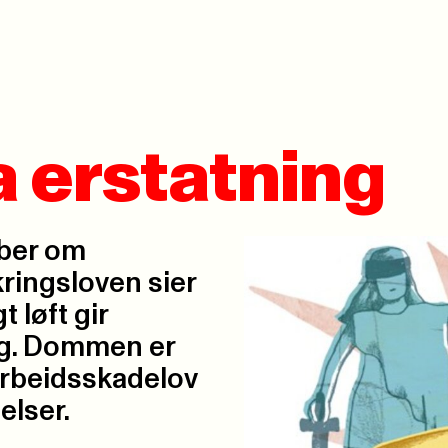
a erstatning
ber om
ringsloven sier
 løft gir
ng. Dommen er
 arbeidsskadelov
elser.