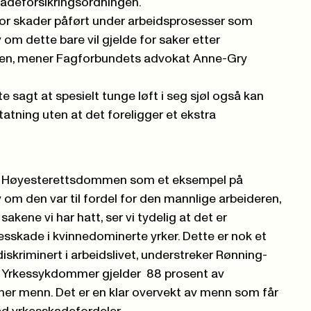
adeforsikringsordningen.
 for skader påført under arbeidsprosesser som
 om dette bare vil gjelde for saker etter
ven, mener Fagforbundets advokat Anne-Gry
 sagt at spesielt tunge løft i seg sjøl også kan
atning uten at det foreligger et ekstra
nne Høyesterettsdommen som et eksempel på
v om den var til fordel for den mannlige arbeideren,
kene vi har hatt, ser vi tydelig at det er
esskade i kvinnedominerte yrker. Dette er nok et
diskriminert i arbeidslivet, understreker Rønning-
1 Yrkessykdommer
gjelder
88 prosent av
r menn. Det er en klar overvekt av menn som får