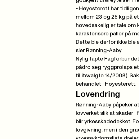
godkjent uføreytelser me
- Høyesterett har tidliger
mellom 23 og 25 kg på et 
hovedsakelig er tale om k
karakterisere paller på m
Dette ble derfor ikke ble 
sier Rønning-Aaby.
Nylig tapte Fagforbundet
pådro seg ryggprolaps ett
tillitsvalgte 14/2008). Sa
behandlet i Høyesterett.
Lovendring
Rønning-Aaby påpeker at 
lovverket slik at skader 
blir yrkesskadedekket. Fo
lovgivning, men i den gr
yrkessykdomslista dreier