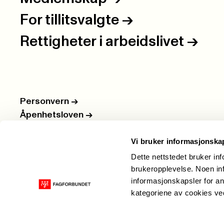
For tillitsvalgte
->
Rettigheter i arbeidslivet
->
Personvern
->
Åpenhetsloven
->
Ledige stillinger
->
Vi bruker informasjonska
Nettbutikken
->
Dette nettstedet bruker in
brukeropplevelse. Noen inf
informasjonskapsler for an
kategoriene av cookies v