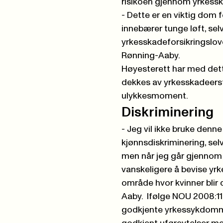
risikoen gjennom yrkessk
- Dette er en viktig dom
innebærer tunge løft, selv
yrkesskadeforsikringslo
Rønning-Aaby.
Høyesterett har med dette
dekkes av yrkesskadeerst
ulykkesmoment.
D
iskriminering
- Jeg vil ikke bruke de
kjønnsdiskriminering, sel
men når jeg går gjennom sa
vanskeligere å bevise yrk
område hvor kvinner blir 
Aaby.
Ifølge
NOU 2008:1
godkjente
yrkessykdomme