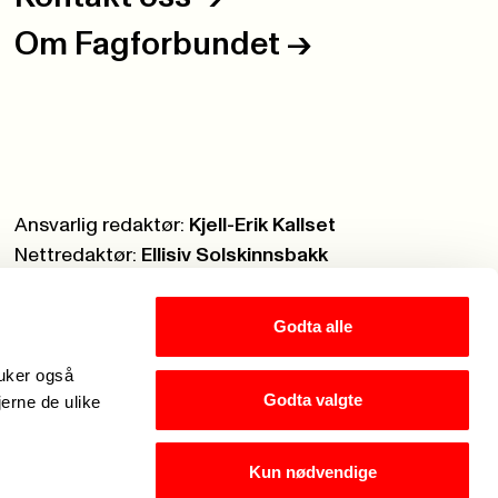
Om Fagforbundet
->
Ansvarlig redaktør:
Kjell-Erik Kallset
Nettredaktør:
Ellisiv Solskinnsbakk
Webmaster:
Knut Brobakken
Godta alle
ruker også
Godta valgte
jerne de ulike
Kun nødvendige