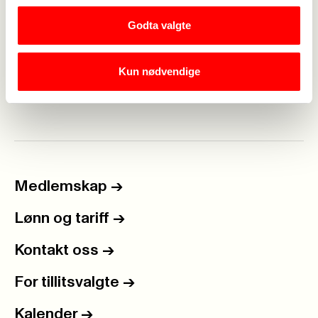
det komme et forslag om noen uker. Foreløpig har
Godta valgte
kommunene valgt å fortsette ordningen til en
løsning er på plass.
Kun nødvendige
Medlemskap
->
Lønn og tariff
->
Kontakt oss
->
For tillitsvalgte
->
Kalender
->