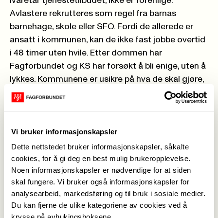
ivaretar tjenestetilbudet, ikke er forenlige.
Avlastere rekrutteres som regel fra barnas
barnehage, skole eller SFO. Fordi de allerede er
ansatt i kommunen, kan de ikke fast jobbe overtid
i 48 timer uten hvile. Etter dommen har
Fagforbundet og KS har forsøkt å bli enige, uten å
lykkes. Kommunene er usikre på hva de skal gjøre,
og mange familier er nå redde for at ordningen
kan forsvinne.
Saken har nå havnet på Arbeids- og
Vi bruker informasjonskapsler
sosialdepartementets bord.
Ønsker særavtale
Dette nettstedet bruker informasjonskapsler, såkalte
cookies, for å gi deg en best mulig brukeropplevelse.
Det er tverrpolitisk enighet om at
Noen informasjonskapsler er nødvendige for at siden
avlasterordningen skal fortsette i private hjem.
skal fungere. Vi bruker også informasjonskapsler for
Ingen ønsker at de mest sårbare barna skal
analysearbeid, markedsføring og til bruk i sosiale medier.
sendes på institusjon én helg i måneden.
Du kan fjerne de ulike kategoriene av cookies ved å
– Vi har stilt spørsmål til KS om vi kan lage en
krysse på avhukingsboksene.