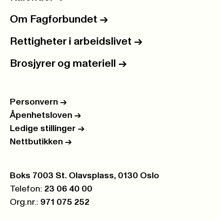
Om Fagforbundet
->
Rettigheter i arbeidslivet
->
Brosjyrer og materiell
->
Personvern
->
Åpenhetsloven
->
Ledige stillinger
->
Nettbutikken
->
Postboks:
Boks 7003 St. Olavsplass, 0130 Oslo
Telefon:
23 06 40 00
Org.nr.:
971 075 252