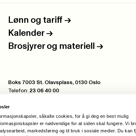
Lønn og tariff
->
Kalender
->
Brosjyrer og materiell
->
Postboks:
Boks 7003 St. Olavsplass, 0130 Oslo
Telefon:
23 06 40 00
Org.nr.:
971 075 252
psler
formasjonskapsler, såkalte cookies, for å gi deg en best mulig
ormasjonskapsler er nødvendige for at siden skal fungere. Vi b
alysearbeid, markedsføring og til bruk i sosiale medier. Du kan f