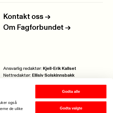
Kontakt oss
->
Om Fagforbundet
->
Ansvarlig redaktør:
Kjell-Erik Kallset
Nettredaktør:
Ellisiv Solskinnsbakk
Webmaster:
Knut Brobakken
Godta alle
ruker også
Godta valgte
jerne de ulike