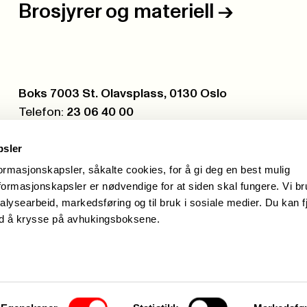
Brosjyrer og materiell
->
Postboks:
Boks 7003 St. Olavsplass, 0130 Oslo
Telefon:
23 06 40 00
Org.nr.:
971 075 252
psler
formasjonskapsler, såkalte cookies, for å gi deg en best mulig
ormasjonskapsler er nødvendige for at siden skal fungere. Vi b
alysearbeid, markedsføring og til bruk i sosiale medier. Du kan f
ed å krysse på avhukingsboksene.