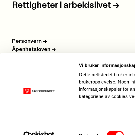
Rettigheter i arbeidslivet
->
Personvern
->
Åpenhetsloven
->
Ledige stillinger
->
Vi bruker informasjonska
Nettbutikken
->
Dette nettstedet bruker in
brukeropplevelse. Noen inf
informasjonskapsler for an
kategoriene av cookies v
Samtykkevalg