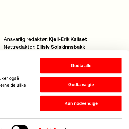
Ansvarlig redaktør:
Kjell-Erik Kallset
Nettredaktør:
Ellisiv Solskinnsbakk
Webmaster:
Knut Brobakken
Godta alle
ruker også
Godta valgte
jerne de ulike
Kun nødvendige
Hei, jeg er Fagforbundets chatbot. Hva