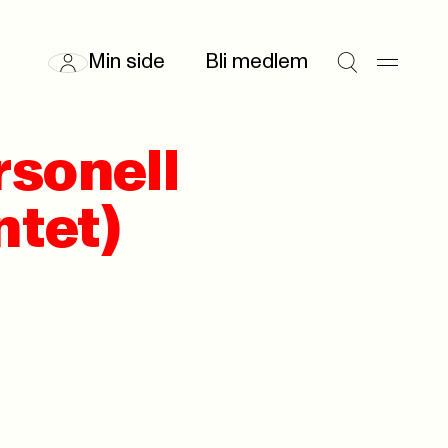
Min side
Bli medlem
rsonell
tet)