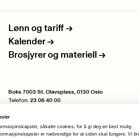
Lønn og tariff
->
Kalender
->
Brosjyrer og materiell
->
Postboks:
Boks 7003 St. Olavsplass, 0130 Oslo
Telefon:
23 06 40 00
Org.nr.:
971 075 252
psler
formasjonskapsler, såkalte cookies, for å gi deg en best mulig
ormasjonskapsler er nødvendige for at siden skal fungere. Vi b