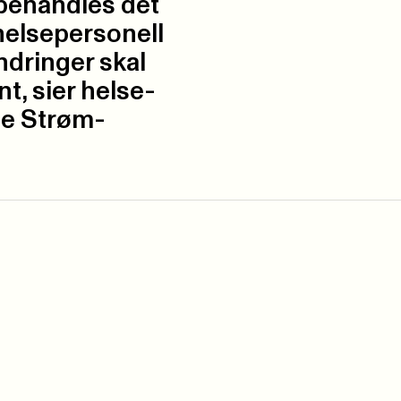
 behandles det
 helsepersonell
ndringer skal
t, sier helse-
te Strøm-