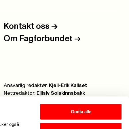
Kontakt oss
->
Om Fagforbundet
->
Ansvarlig redaktør:
Kjell-Erik Kallset
Nettredaktør:
Ellisiv Solskinnsbakk
Webmaster:
Knut Brobakken
Godta alle
ruker også