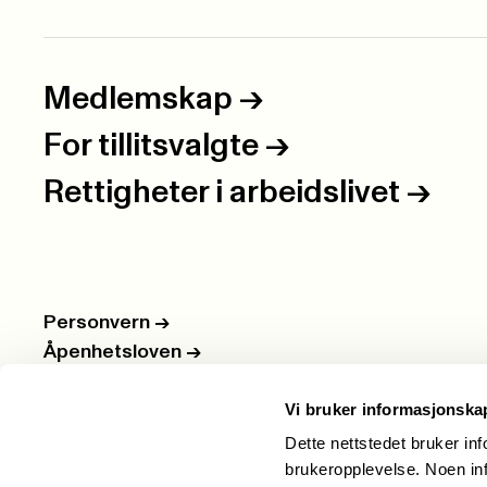
Medlemskap
->
For tillitsvalgte
->
Rettigheter i arbeidslivet
->
Personvern
->
Åpenhetsloven
->
Ledige stillinger
->
Vi bruker informasjonska
Nettbutikken
->
Dette nettstedet bruker in
brukeropplevelse. Noen inf