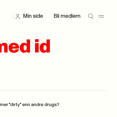
Min side
Bli medlem
 med id
 mer "dirty" enn andre drugs?