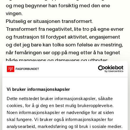
og meg begynner han forsiktig med den ene
vingen.
Plutselig er situasjonen transformert.
Transformert fra negativitet, lite tro på egne evner
og frustrasjon til fordypet aktivitet, engasjement
og det jeg bare kan tolke som følelse av mestring,
når femåringen ser opp på meg etter å ha tegnet
både manneveps og dameveps og utbryter:
"Birgitte! Jeg kan klare alt, jeg!".
Sammen om opplevelsen
Vi er sammen i denne opplevelsen, jeg og disse to
Vi bruker informasjonskapsler
guttene. Vi er sammen om å studere et felles
Dette nettstedet bruker informasjonskapsler, såkalte
tredje; noe som opptar og interesserer oss alle tre.
cookies, for å gi deg en best mulig brukeropplevelse.
Vi er sammen om å bruke god tid og studere
Noen informasjonskapsler er nødvendige for at siden
dette tredje. Vi er sammen om å diskutere hva vi
skal fungere. Vi bruker også informasjonskapsler for
ser, sammen om kunnskapningen som skjer
analysearbeid, markedsføring og til bruk i sosiale medier.