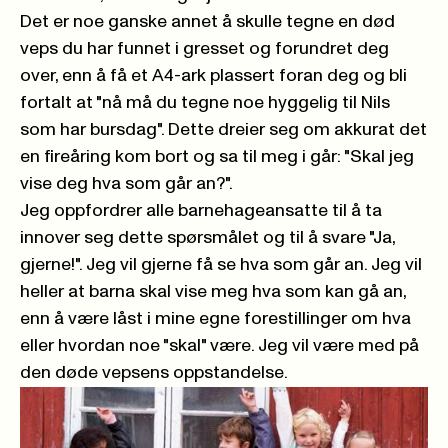
Det er noe ganske annet å skulle tegne en død
veps du har funnet i gresset og forundret deg
over, enn å få et A4-ark plassert foran deg og bli
fortalt at "nå må du tegne noe hyggelig til Nils
som har bursdag". Dette dreier seg om akkurat det
en fireåring kom bort og sa til meg i går: "Skal jeg
vise deg hva som går an?".
Jeg oppfordrer alle barnehageansatte til å ta
innover seg dette spørsmålet og til å svare "Ja,
gjerne!". Jeg vil gjerne få se hva som går an. Jeg vil
heller at barna skal vise meg hva som kan gå an,
enn å være låst i mine egne forestillinger om hva
eller hvordan noe "skal" være. Jeg vil være med på
den døde vepsens oppstandelse.