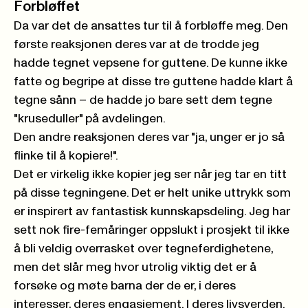
Forbløffet
Da var det de ansattes tur til å forbløffe meg. Den
første reaksjonen deres var at de trodde jeg
hadde tegnet vepsene for guttene. De kunne ikke
fatte og begripe at disse tre guttene hadde klart å
tegne sånn – de hadde jo bare sett dem tegne
"kruseduller" på avdelingen.
Den andre reaksjonen deres var "ja, unger er jo så
flinke til å kopiere!".
Det er virkelig ikke kopier jeg ser når jeg tar en titt
på disse tegningene. Det er helt unike uttrykk som
er inspirert av fantastisk kunnskapsdeling. Jeg har
sett nok fire-femåringer oppslukt i prosjekt til ikke
å bli veldig overrasket over tegneferdighetene,
men det slår meg hvor utrolig viktig det er å
forsøke og møte barna der de er, i deres
interesser, deres engasjement. I deres livsverden.