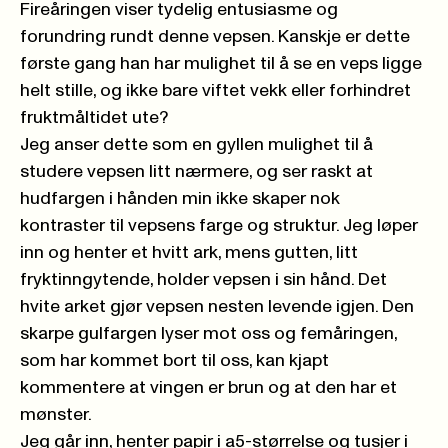
Fireåringen viser tydelig entusiasme og
forundring rundt denne vepsen. Kanskje er dette
første gang han har mulighet til å se en veps ligge
helt stille, og ikke bare viftet vekk eller forhindret
fruktmåltidet ute?
Jeg anser dette som en gyllen mulighet til å
studere vepsen litt nærmere, og ser raskt at
hudfargen i hånden min ikke skaper nok
kontraster til vepsens farge og struktur. Jeg løper
inn og henter et hvitt ark, mens gutten, litt
fryktinngytende, holder vepsen i sin hånd. Det
hvite arket gjør vepsen nesten levende igjen. Den
skarpe gulfargen lyser mot oss og femåringen,
som har kommet bort til oss, kan kjapt
kommentere at vingen er brun og at den har et
mønster.
Jeg går inn, henter papir i a5-størrelse og tusjer i