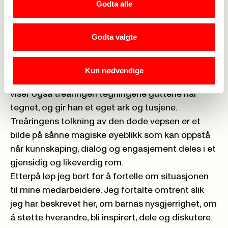
Godta alle
Etter en stund kommer en treåring bort til oss og
lurer på hva vi gjør. Guttene svarer, som sant er, at:
Godta valgte
"vi driver og forsker litt på den døde vepsen der".
Vi beskriver, forklarer og viser treåringen både
vingemønstre, vepsebein og det vi har en
Kun nødvendige
hypotese om at må være vepsehoggtenner. Jeg
viser også treåringen tegningene guttene har
tegnet, og gir han et eget ark og tusjene.
Treåringens tolkning av den døde vepsen er et
bilde på sånne magiske øyeblikk som kan oppstå
når kunnskaping, dialog og engasjement deles i et
gjensidig og likeverdig rom.
Etterpå løp jeg bort for å fortelle om situasjonen
til mine medarbeidere. Jeg fortalte omtrent slik
jeg har beskrevet her, om barnas nysgjerrighet, om
å støtte hverandre, bli inspirert, dele og diskutere.