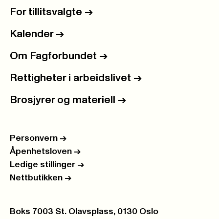
For tillitsvalgte
->
Kalender
->
Om Fagforbundet
->
Rettigheter i arbeidslivet
->
Brosjyrer og materiell
->
Personvern
->
Åpenhetsloven
->
Ledige stillinger
->
Nettbutikken
->
Postboks:
Boks 7003 St. Olavsplass, 0130 Oslo