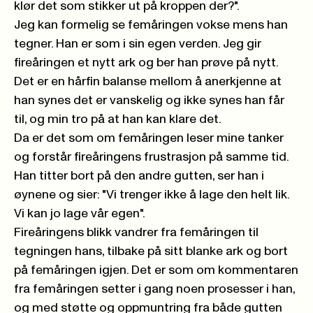
klør det som stikker ut på kroppen der?".
Jeg kan formelig se femåringen vokse mens han
tegner. Han er som i sin egen verden. Jeg gir
fireåringen et nytt ark og ber han prøve på nytt.
Det er en hårfin balanse mellom å anerkjenne at
han synes det er vanskelig og ikke synes han får
til, og min tro på at han kan klare det.
Da er det som om femåringen leser mine tanker
og forstår fireåringens frustrasjon på samme tid.
Han titter bort på den andre gutten, ser han i
øynene og sier: "Vi trenger ikke å lage den helt lik.
Vi kan jo lage vår egen".
Fireåringens blikk vandrer fra femåringen til
tegningen hans, tilbake på sitt blanke ark og bort
på femåringen igjen. Det er som om kommentaren
fra femåringen setter i gang noen prosesser i han,
og med støtte og oppmuntring fra både gutten