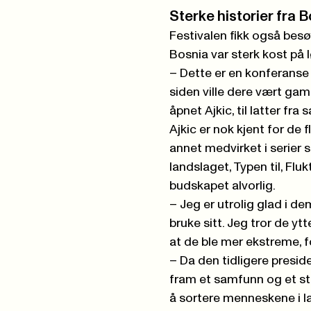
Sterke historier fra 
Festivalen fikk også besø
Bosnia var sterk kost på
– Dette er en konferanse
siden ville dere vært gam
åpnet Ajkic, til latter fra s
Ajkic er nok kjent for de
annet medvirket i serier
landslaget, Typen til, Flu
budskapet alvorlig.
– Jeg er utrolig glad i d
bruke sitt. Jeg tror de yt
at de ble mer ekstreme, fo
– Da den tidligere preside
fram et samfunn og et s
å sortere menneskene i la