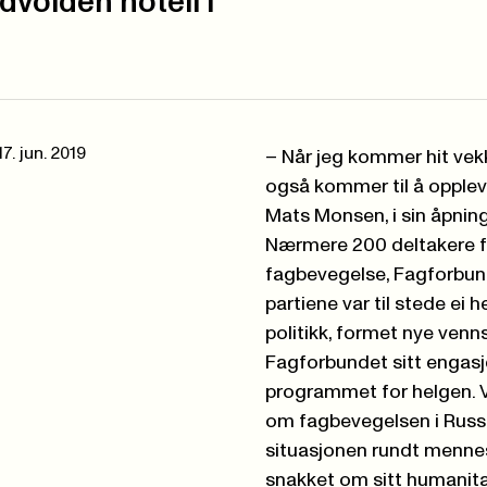
volden hotell i
17. jun. 2019
– Når jeg kommer hit vek
også kommer til å oppleve
Mats Monsen, i sin åpning
Nærmere 200 deltakere fr
fagbevegelse, Fagforbun
partiene var til stede ei 
politikk, formet nye venn
Fagforbundet sitt engasj
programmet for helgen. V
om fagbevegelsen i Russ
situasjonen rundt mennes
snakket om sitt humanitæ