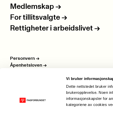
Medlemskap
->
For tillitsvalgte
->
Rettigheter i arbeidslivet
->
Personvern
->
Åpenhetsloven
->
Ledige stillinger
->
Vi bruker informasjonska
Nettbutikken
->
Dette nettstedet bruker in
brukeropplevelse. Noen inf
informasjonskapsler for an
kategoriene av cookies v