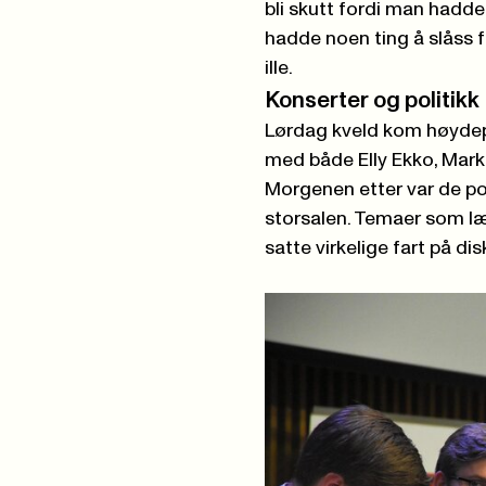
bli skutt fordi man hadde
hadde noen ting å slåss for
ille.
Konserter og politikk
Lørdag kveld kom høydep
med både Elly Ekko, Mar
Morgenen etter var de po
storsalen. Temaer som læ
satte virkelige fart på di