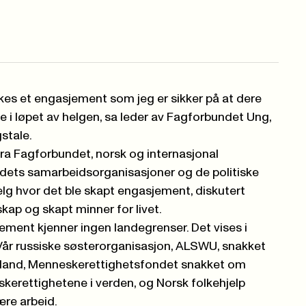
kes et engasjement som jeg er sikker på at dere
 i løpet av helgen, sa leder av Fagforbundet Ung,
stale.
a Fagforbundet, norsk og internasjonal
dets samarbeidsorganisasjoner og de politiske
helg hvor det ble skapt engasjement, diskutert
skap og skapt minner for livet.
ement kjenner ingen landegrenser. Det vises i
år russiske søsterorganisasjon, ALSWU, snakket
land, Menneskerettighetsfondet snakket om
kerettighetene i verden, og Norsk folkehjelp
re arbeid.