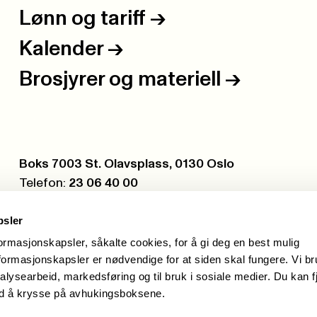
Lønn og tariff
->
Kalender
->
Brosjyrer og materiell
->
Postboks:
Boks 7003 St. Olavsplass, 0130 Oslo
Telefon:
23 06 40 00
Org.nr.:
971 075 252
psler
formasjonskapsler, såkalte cookies, for å gi deg en best mulig
ormasjonskapsler er nødvendige for at siden skal fungere. Vi b
alysearbeid, markedsføring og til bruk i sosiale medier. Du kan f
ed å krysse på avhukingsboksene.