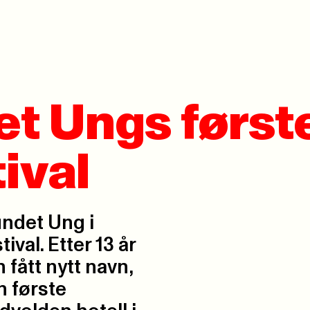
t Ungs først
ival
undet Ung i
val. Etter 13 år
fått nytt navn,
n første