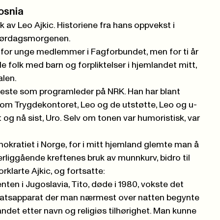
Bosnia
k av Leo Ajkic. Historiene fra hans oppvekst i
 lørdagsmorgenen.
 for unge medlemmer i Fagforbundet, men for ti år
le folk med barn og forpliktelser i hjemlandet mitt,
alen.
 fleste som programleder på NRK. Han har blant
 som Trygdekontoret, Leo og de utstøtte, Leo og u-
kt og nå sist, Uro. Selv om tonen var humoristisk, var
emokratiet i Norge, for i mitt hjemland glemte man å
terliggående kreftenes bruk av munnkurv, bidro til
rklarte Ajkic, og fortsatte:
nten i Jugoslavia, Tito, døde i 1980, vokste det
tatsapparat der man nærmest over natten begynte
ndet etter navn og religiøs tilhørighet. Man kunne