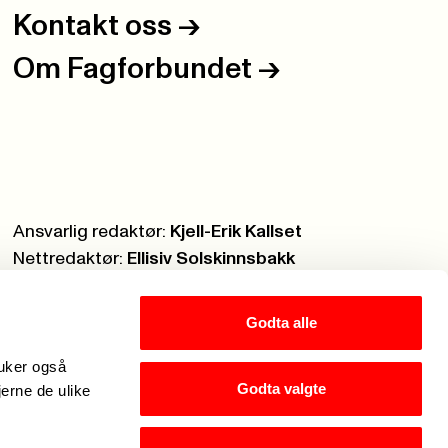
Kontakt oss
->
Om Fagforbundet
->
Ansvarlig redaktør:
Kjell-Erik Kallset
Nettredaktør:
Ellisiv Solskinnsbakk
Webmaster:
Knut Brobakken
Godta alle
ruker også
Godta valgte
jerne de ulike