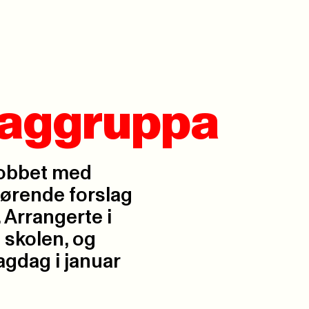
 faggruppa
jobbet med
drørende forslag
 Arrangerte i
 skolen, og
agdag i januar