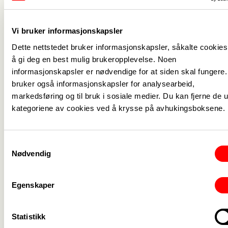
Vi bruker informasjonskapsler
Medlemskap
->
Dette nettstedet bruker informasjonskapsler, såkalte cookies,
å gi deg en best mulig brukeropplevelse. Noen
Lønn og tariff
->
informasjonskapsler er nødvendige for at siden skal fungere.
bruker også informasjonskapsler for analysearbeid,
Kontakt oss
->
markedsføring og til bruk i sosiale medier. Du kan fjerne de u
kategoriene av cookies ved å krysse på avhukingsboksene.
For tillitsvalgte
->
Kalender
->
Samtykkevalg
Nødvendig
Om Fagforbundet
->
Rettigheter i arbeidslivet
->
Egenskaper
Brosjyrer og materiell
->
Statistikk