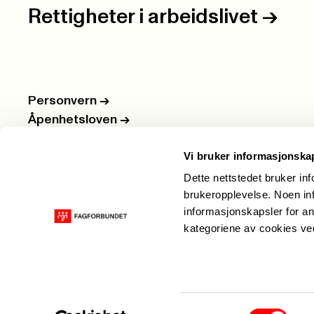
Rettigheter i arbeidslivet
->
Personvern
->
Åpenhetsloven
->
Ledige stillinger
->
Vi bruker informasjonska
Nettbutikken
->
Dette nettstedet bruker in
brukeropplevelse. Noen inf
informasjonskapsler for an
kategoriene av cookies v
Samtykkevalg