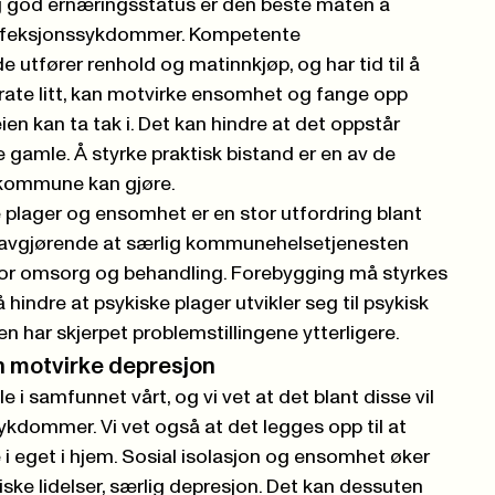
g god ernæringsstatus er den beste måten å
il infeksjonssykdommer. Kompetente
utfører renhold og matinnkjøp, og har tid til å
prate litt, kan motvirke ensomhet og fange opp
 kan ta tak i. Det kan hindre at det oppstår
e gamle. Å styrke praktisk bistand er en av de
 kommune kan gjøre.
 plager og ensomhet er en stor utfordring blant
e avgjørende at særlig kommunehelsetjenesten
 for omsorg og behandling. Forebygging må styrkes
å hindre at psykiske plager utvikler seg til psykisk
har skjerpet problemstillingene ytterligere.
 motvirke depresjon
le i samfunnet vårt, og vi vet at det blant disse vil
dommer. Vi vet også at det legges opp til at
e i eget i hjem. Sosial isolasjon og ensomhet øker
kiske lidelser, særlig depresjon. Det kan dessuten