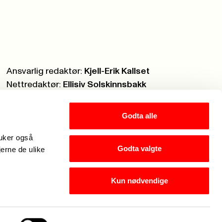
Ansvarlig redaktør:
Kjell-Erik Kallset
Nettredaktør:
Ellisiv Solskinnsbakk
Webmaster:
Knut Brobakken
Godta alle
ruker også
Godta valgte
jerne de ulike
Kun nødvendige
er Fagforbundets chatbot. Hva kan jeg hjelpe med?