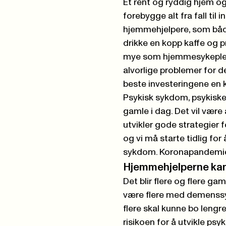
Et rent og ryddig hjem o
forebygge alt fra fall t
hjemmehjelpere, som både 
drikke en kopp kaffe og 
mye som hjemmesykepleien
alvorlige problemer for d
beste investeringene en
Psykisk sykdom, psykiske
gamle i dag. Det vil vær
utvikler gode strategier
og vi må starte tidlig for 
sykdom. Koronapandemien 
Hjemmehjelperne kan
Det blir flere og flere gam
være flere med demenssyk
flere skal kunne bo lengr
risikoen for å utvikle psy