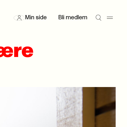
Min side
Bli medlem
jære