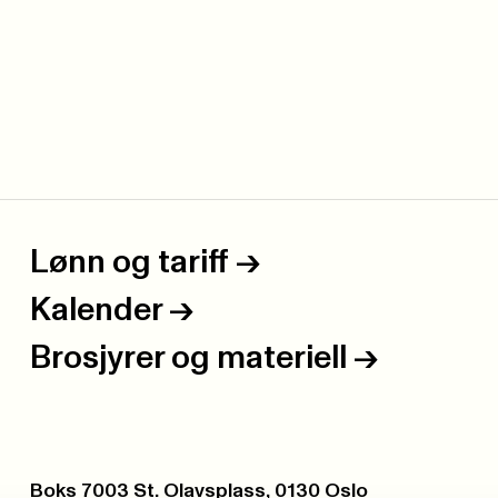
Lønn og tariff
->
Kalender
->
Brosjyrer og materiell
->
Postboks:
Boks 7003 St. Olavsplass, 0130 Oslo