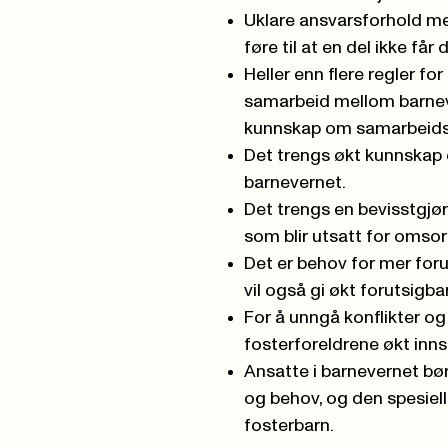
Uklare ansvarsforhold me
føre til at en del ikke får
Heller enn flere regler fo
samarbeid mellom barnev
kunnskap om samarbeids
Det trengs økt kunnskap
barnevernet.
Det trengs en bevisstgj
som blir utsatt for omsor
Det er behov for mer foru
vil også gi økt forutsigb
For å unngå konflikter og 
fosterforeldrene økt inns
Ansatte i barnevernet bø
og behov, og den spesiel
fosterbarn.