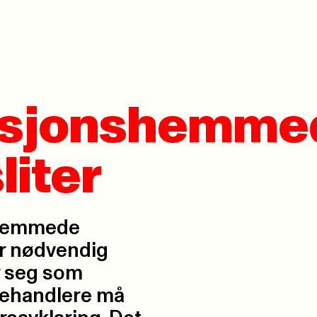
ksjonshemme
liter
nshemmede
år nødvendig
r seg som
behandlere må