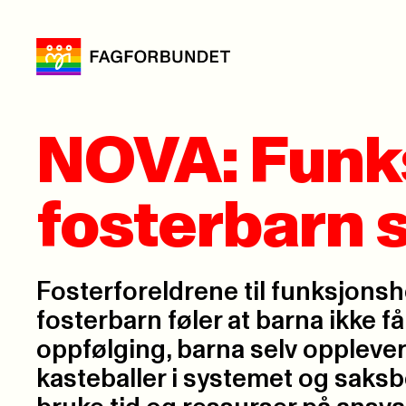
NOVA: Fun
fosterbarn s
Fosterforeldrene til funksjo
fosterbarn føler at barna ikke f
oppfølging, barna selv oppleve
kasteballer i systemet og saks