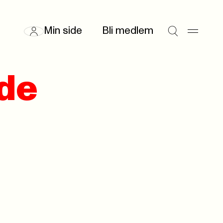
Min side
Bli medlem
de