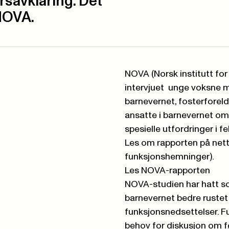
rsavklaring. Det
 NOVA.
NOVA (Norsk institutt for
intervjuet unge voksne m
barnevernet, fosterforel
ansatte i barnevernet om 
spesielle utfordringer i fe
Les om rapporten på nett
funksjonshemninger)
.
Les NOVA-rapporten
NOVA-studien har hatt so
barnevernet bedre rustet 
funksjonsnedsettelser. F
behov for diskusjon om f