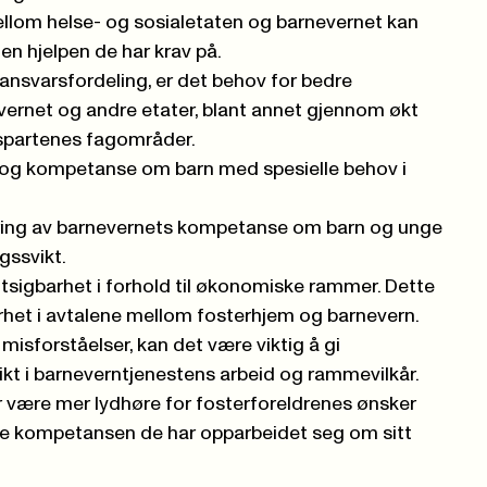
llom helse- og sosialetaten og barnevernet kan
 den hjelpen de har krav på.
r ansvarsfordeling, er det behov for bedre
ernet og andre etater, blant annet gjennom økt
partenes fagområder.
 og kompetanse om barn med spesielle behov i
øring av barnevernets kompetanse om barn og unge
gssvikt.
tsigbarhet i forhold til økonomiske rammer. Dette
arhet i avtalene mellom fosterhjem og barnevern.
misforståelser, kan det være viktig å gi
ikt i barneverntjenestens arbeid og rammevilkår.
r være mer lydhøre for fosterforeldrenes ønsker
le kompetansen de har opparbeidet seg om sitt