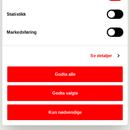
Kontakt oss
->
Statistikk
For tillitsvalgte
->
Markedsføring
Kalender
->
Om Fagforbundet
->
Se detaljer
Rettigheter i arbeidslivet
->
Brosjyrer og materiell
->
Godta alle
Godta valgte
Personvern
->
Åpenhetsloven
->
Ledige stillinger
->
Kun nødvendige
Nettbutikken
->