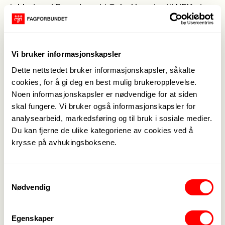
jobbet ved Barnehuset i Oslo. Hun sier
til NRK
at
de medisinske undersøkelsene ofte skjer samtidig
med at barnet avhøres.
Politidirektoratet erkjenner et "nasjonalt problem"
Vi bruker informasjonskapsler
og tar selvkritikk. Seksjonssjef Morten Hojem Ervik
Dette nettstedet bruker informasjonskapsler, såkalte
sier at dommeravhør må organiseres på et tidlig
cookies, for å gi deg en best mulig brukeropplevelse.
punkt av etterforskningen.
Noen informasjonskapsler er nødvendige for at siden
skal fungere. Vi bruker også informasjonskapsler for
analysearbeid, markedsføring og til bruk i sosiale medier.
Du kan fjerne de ulike kategoriene av cookies ved å
krysse på avhukingsboksene.
Samtykkevalg
Nødvendig
Medlemskap
->
Lønn og tariff
->
Egenskaper