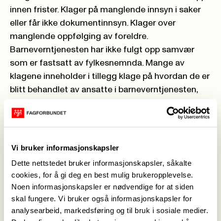
innen frister. Klager på manglende innsyn i saker
eller får ikke dokumentinnsyn. Klager over
manglende oppfølging av foreldre.
Barneverntjenesten har ikke fulgt opp samvær
som er fastsatt av fylkesnemnda. Mange av
klagene inneholder i tillegg klage på hvordan de er
blitt behandlet av ansatte i barneverntjenesten,
opplyser fylkesmannen, ifølge Agder Flekkefjord
Tidende på nett.
Gjennom klagesaker, råd/veiledning og telefoner
ser fylkesmannen at barneverntjenesten trenger
Vi bruker informasjonskapsler
økt kompetanse på den juridiske delen av
Dette nettstedet bruker informasjonskapsler, såkalte
arbeidet. Klagene omhandler ofte
cookies, for å gi deg en best mulig brukeropplevelse.
saksbehandlingen, dette at de ikke får svar, ikke
Noen informasjonskapsler er nødvendige for at siden
får innsyn i dokumenter og ikke overholder frister.
skal fungere. Vi bruker også informasjonskapsler for
En annen gjenganger er måten parter opplever å
analysearbeid, markedsføring og til bruk i sosiale medier.