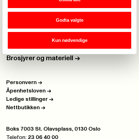
For tillitsvalgte
->
Kalender
->
Godta valgte
Om Fagforbundet
->
Kun nødvendige
Rettigheter i arbeidslivet
->
Brosjyrer og materiell
->
Personvern
->
Åpenhetsloven
->
Ledige stillinger
->
Nettbutikken
->
Postboks:
Boks 7003 St. Olavsplass, 0130 Oslo
Telefon:
23 06 40 00