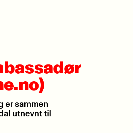
mbassadør
ne.no)
ug er sammen
al utnevnt til