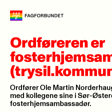
Ordføreren er
fosterhjemsa
(trysil.kommu
Ordfører Ole Martin Norderha
med kollegene sine i Sør-Østerd
fosterhjemsambassadør.