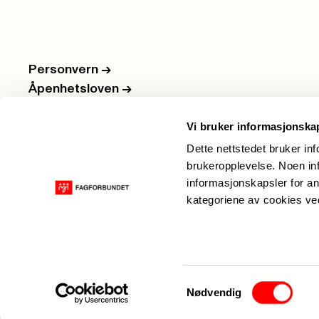
Personvern
->
Åpenhetsloven
->
Ledige stillinger
->
Vi bruker informasjonska
Nettbutikken
->
Dette nettstedet bruker in
brukeropplevelse. Noen inf
informasjonskapsler for an
kategoriene av cookies v
Samtykkevalg
Nødvendig