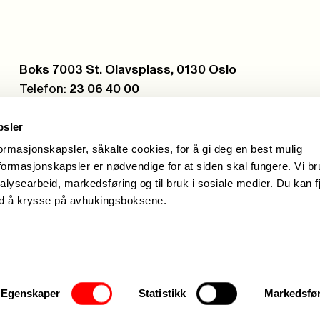
Postboks:
Boks 7003 St. Olavsplass, 0130 Oslo
Telefon:
23 06 40 00
Org.nr.:
971 075 252
psler
formasjonskapsler, såkalte cookies, for å gi deg en best mulig
ormasjonskapsler er nødvendige for at siden skal fungere. Vi b
alysearbeid, markedsføring og til bruk i sosiale medier. Du kan f
ed å krysse på avhukingsboksene.
Egenskaper
Statistikk
Markedsfø