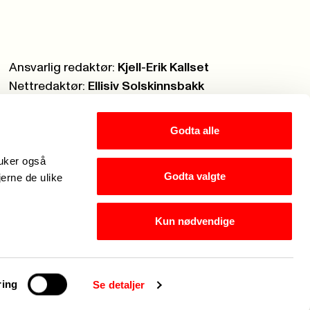
Ansvarlig redaktør:
Kjell-Erik Kallset
Nettredaktør:
Ellisiv Solskinnsbakk
Webmaster:
Knut Brobakken
Godta alle
ruker også
Godta valgte
jerne de ulike
Kun nødvendige
Hei, jeg er Fagforbundets chatbot. Hva kan jeg hje
ring
Se detaljer