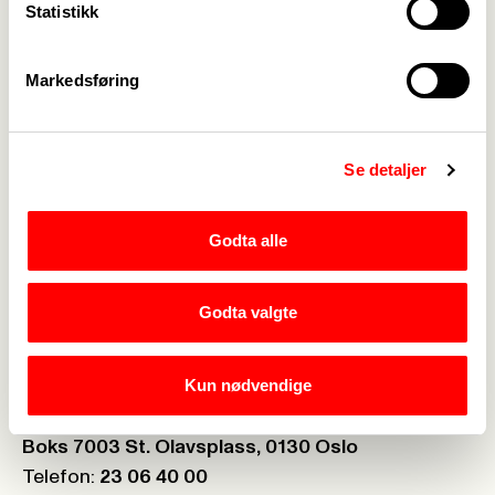
Statistikk
Kalender
->
Markedsføring
Om Fagforbundet
->
Rettigheter i arbeidslivet
->
Se detaljer
Brosjyrer og materiell
->
Godta alle
Personvern
->
Åpenhetsloven
->
Godta valgte
Ledige stillinger
->
Nettbutikken
->
Kun nødvendige
Postboks:
Boks 7003 St. Olavsplass, 0130 Oslo
Telefon:
23 06 40 00