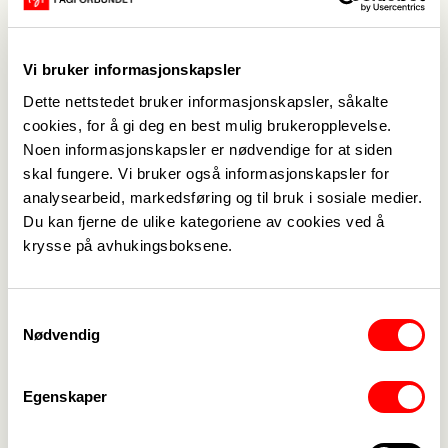
mottaksapparatet.
Les om rapporten på Redd
Barnas
nettsider
.
Vi bruker informasjonskapsler
Redd Barna har i en årrekke har vært bekymret for
situasjonen for barn som søker asyl, skriver
Dette nettstedet bruker informasjonskapsler, såkalte
cookies, for å gi deg en best mulig brukeropplevelse.
organisasjonen.
Noen informasjonskapsler er nødvendige for at siden
skal fungere. Vi bruker også informasjonskapsler for
analysearbeid, markedsføring og til bruk i sosiale medier.
Du kan fjerne de ulike kategoriene av cookies ved å
krysse på avhukingsboksene.
Medlemskap
->
Samtykkevalg
Nødvendig
Lønn og tariff
->
Egenskaper
Kontakt oss
->
For tillitsvalgte
->