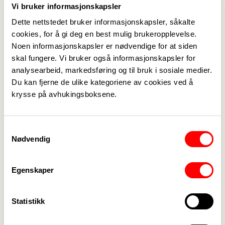
Vi bruker informasjonskapsler
betyr kan du sjekke på
FriFagbevegelses
tariffleksikon
.
Dette nettstedet bruker informasjonskapsler, såkalte
cookies, for å gi deg en best mulig brukeropplevelse.
Noen informasjonskapsler er nødvendige for at siden
skal fungere. Vi bruker også informasjonskapsler for
analysearbeid, markedsføring og til bruk i sosiale medier.
Du kan fjerne de ulike kategoriene av cookies ved å
krysse på avhukingsboksene.
Medlemskap
->
Lønn og tariff
->
Samtykkevalg
Nødvendig
Kontakt oss
->
For tillitsvalgte
->
Egenskaper
Kalender
->
Statistikk
Om Fagforbundet
->