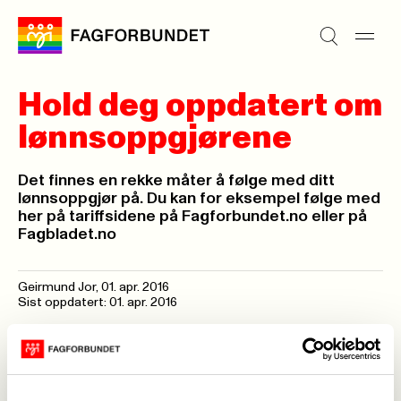
Hold deg oppdatert om
lønnsoppgjørene
Det finnes en rekke måter å følge med ditt
lønnsoppgjør på. Du kan for eksempel følge med
her på tariffsidene på Fagforbundet.no eller på
Fagbladet.no
Geirmund Jor,
01. apr. 2016
Sist oppdatert: 01. apr. 2016
Du kan også følge med på Fagforbundet grønne
linje som helde fortløpende oppdatert,
skriver
Fagbladet
. Er du usikker på hva alle ord og uttrykk