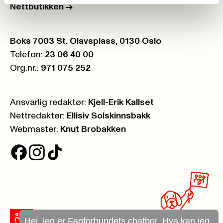
Nettbutikken
->
Postboks:
Boks 7003 St. Olavsplass, 0130 Oslo
Telefon:
23 06 40 00
Org.nr.:
971 075 252
Ansvarlig redaktør:
Kjell-Erik Kallset
Nettredaktør:
Ellisiv Solskinnsbakk
Webmaster:
Knut Brobakken
Hei, jeg er Fagforbundets chatbot. Hva kan jeg