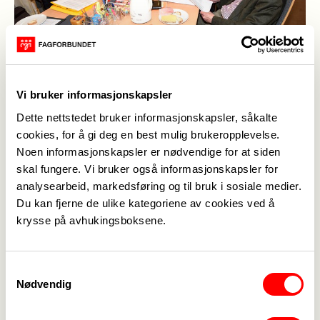
Etter en pause i natt og i formiddag, er forhandlingen i
tariffoppgjøret i Oslo i gang igjen, og Kommunneansatytes
Vi bruker informasjonskapsler
Hovedsammenslutning tror på et resultat i løpet av kvelden.
Fra v: Anne Kathrine Ellila (Fagforbundet), Tore Kristiansen
Dette nettstedet bruker informasjonskapsler, såkalte
(FO), Anne Green Nilsen (Fagforbundet), Janne Hegna (MFO)
cookies, for å gi deg en best mulig brukeropplevelse.
og Ulrich Vollmerhaus (SL).
(Foto: Per Flakstad, Fagbladet)
Noen informasjonskapsler er nødvendige for at siden
skal fungere. Vi bruker også informasjonskapsler for
Informasjonsavdelingen,
01. mai 2016
analysearbeid, markedsføring og til bruk i sosiale medier.
Sist oppdatert: 03. mai 2016
Du kan fjerne de ulike kategoriene av cookies ved å
krysse på avhukingsboksene.
Samtykkevalg
Nødvendig
Medlemskap
->