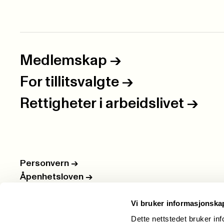
Medlemskap
->
For tillitsvalgte
->
Rettigheter i arbeidslivet
->
Personvern
->
Åpenhetsloven
->
Ledige stillinger
->
Vi bruker informasjonska
Nettbutikken
->
Dette nettstedet bruker in