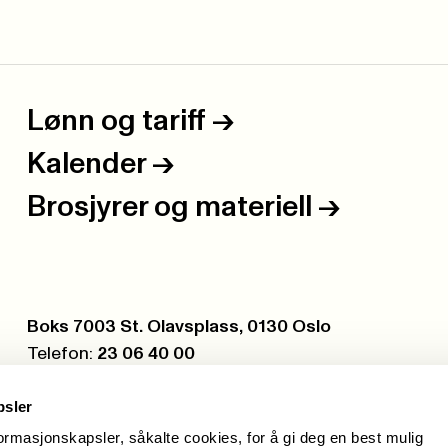
Lønn og tariff
->
Kalender
->
Brosjyrer og materiell
->
Postboks:
Boks 7003 St. Olavsplass, 0130 Oslo
Telefon:
23 06 40 00
Org.nr.:
971 075 252
psler
formasjonskapsler, såkalte cookies, for å gi deg en best mulig