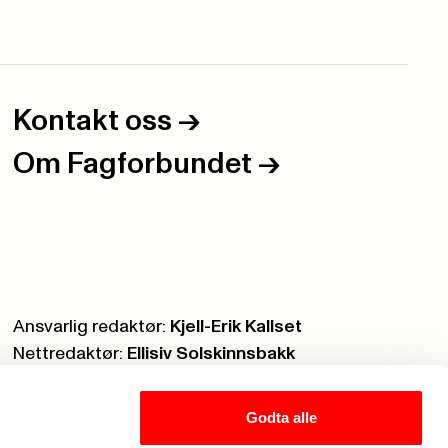
Kontakt oss
->
Om Fagforbundet
->
Ansvarlig redaktør:
Kjell-Erik Kallset
Nettredaktør:
Ellisiv Solskinnsbakk
Webmaster:
Knut Brobakken
Godta alle