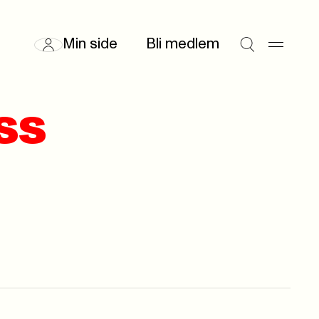
Min side
Bli medlem
ss