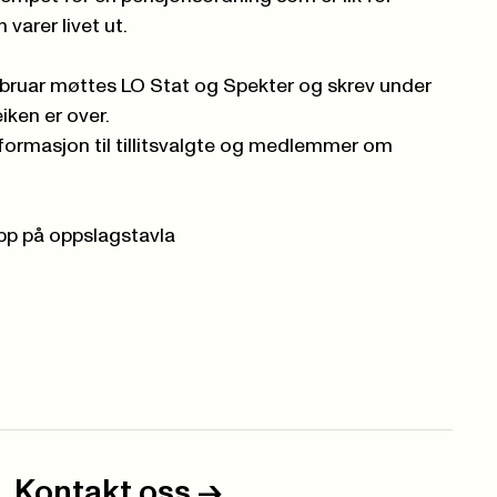
varer livet ut.
bruar møttes LO Stat og Spekter og skrev under
eiken er over
.
informasjon til tillitsvalgte og medlemmer om
opp på oppslagstavla
Kontakt oss
->