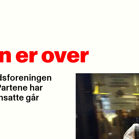
n er over
andsforeningen
 Partene har
nsatte går