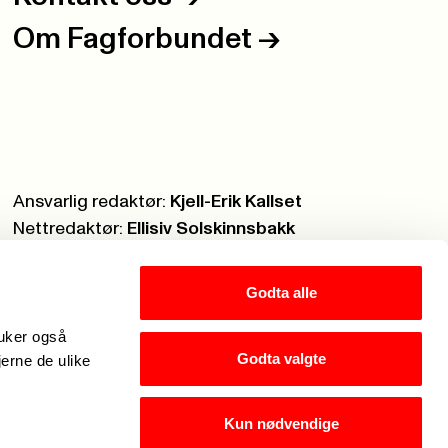
Om Fagforbundet
->
Ansvarlig redaktør:
Kjell-Erik Kallset
Nettredaktør:
Ellisiv Solskinnsbakk
Webmaster:
Knut Brobakken
Godta alle
ruker også
Godta valgte
jerne de ulike
Kun nødvendige