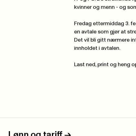
kvinner og menn - og som 
Fredag ettermiddag 3. fe
en avtale som gjør at str
Det vil bli gitt nærmere 
innholdet i avtalen.
Last ned, print og heng 
Lønn og tariff
->