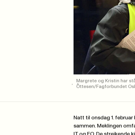
Margrete og Kristin har st
Ottesen/Fagforbundet Osl
Natt til onsdag 1. febru
sammen. Meklingen omfat
IT og FO. De streikende k