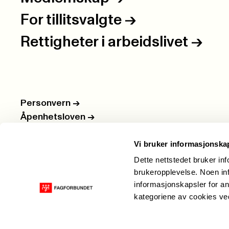
For tillitsvalgte
->
Rettigheter i arbeidslivet
->
Personvern
->
Åpenhetsloven
->
Ledige stillinger
->
Vi bruker informasjonska
Nettbutikken
->
Dette nettstedet bruker in
brukeropplevelse. Noen inf
informasjonskapsler for an
kategoriene av cookies v