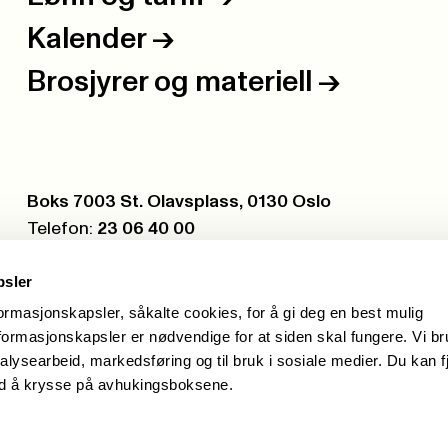
Kalender
->
Brosjyrer og materiell
->
Postboks:
Boks 7003 St. Olavsplass, 0130 Oslo
Telefon:
23 06 40 00
Org.nr.:
971 075 252
psler
formasjonskapsler, såkalte cookies, for å gi deg en best mulig
ormasjonskapsler er nødvendige for at siden skal fungere. Vi b
alysearbeid, markedsføring og til bruk i sosiale medier. Du kan f
ed å krysse på avhukingsboksene.