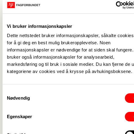
Vi bruker informasjonskapsler
Dette nettstedet bruker informasjonskapsler, såkalte cookies
for å gi deg en best mulig brukeropplevelse. Noen
Medlemskap
->
informasjonskapsler er nødvendige for at siden skal fungere.
bruker også informasjonskapsler for analysearbeid,
Lønn og tariff
->
markedsføring og til bruk i sosiale medier. Du kan fjerne de u
kategoriene av cookies ved å krysse på avhukingsboksene.
Kontakt oss
->
For tillitsvalgte
->
Samtykkevalg
Nødvendig
Kalender
->
Om Fagforbundet
->
Egenskaper
Rettigheter i arbeidslivet
->