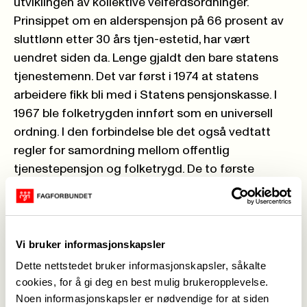
utviklingen av kollektive velferdsordninger.
Prinsippet om en alderspensjon på 66 prosent av
sluttlønn etter 30 års tjen-estetid, har vært
uendret siden da. Lenge gjaldt den bare statens
tjenestemenn. Det var først i 1974 at statens
arbeidere fikk bli med i Statens pensjonskasse. I
1967 ble folketrygden innført som en universell
ordning. I den forbindelse ble det også vedtatt
regler for samordning mellom offentlig
tjenestepensjon og folketrygd. De to første
kommunale pensjonskassene ble opprettet i Aker
kommune i 1901, og i Kristiania i 1902.
Landkommunene etablerte
sitt forbund, Norges
Herredsforbund, i 1923. De fleste landkommunene
Vi bruker informasjonskapsler
var for små til å ha egne kasser. Mange var
Dette nettstedet bruker informasjonskapsler, såkalte
opptatt av at de kommuneansatte skulle ha like
cookies, for å gi deg en best mulig brukeropplevelse.
gode pensjoner som i de store bykommunene og
Noen informasjonskapsler er nødvendige for at siden