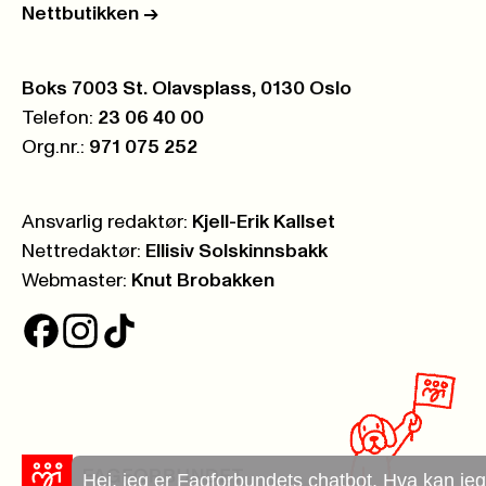
Nettbutikken
->
Postboks:
Boks 7003 St. Olavsplass, 0130 Oslo
Telefon:
23 06 40 00
Org.nr.:
971 075 252
Ansvarlig redaktør:
Kjell-Erik Kallset
Nettredaktør:
Ellisiv Solskinnsbakk
Webmaster:
Knut Brobakken
Hei, jeg er Fagforbundets chatbot. Hva kan jeg