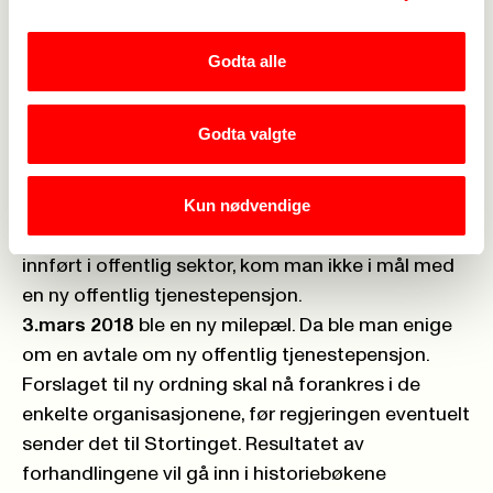
fleste kommuner, fylkeskommuner, helseforetak
og kommunale bedrifter er kunder og eiere av KLP.
Godta alle
I privat sektor
har man fått nye tjenestepensjoner
og i 2011 trådte pensjonsreformen i folketrygden i
Godta valgte
kraft. Pensjonsreformen er en helt unik historie i
internasjonalt perspektiv – og en radikal reform.
Kun nødvendige
Selv om de store kostnadsbesparende tiltakene,
som for eksempel leveraldersjustering, også ble
innført i offentlig sektor, kom man ikke i mål med
en ny offentlig tjenestepensjon.
3.mars 2018
ble en ny milepæl. Da ble man enige
om en avtale om ny offentlig tjenestepensjon.
Forslaget til ny ordning skal nå forankres i de
enkelte organisasjonene, før regjeringen eventuelt
sender det til Stortinget. Resultatet av
forhandlingene vil gå inn i historiebøkene