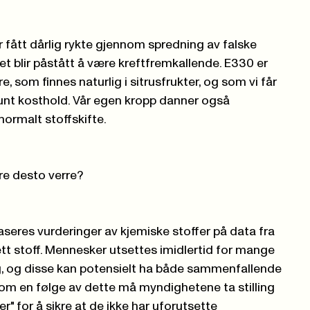
 fått dårlig rykte gjennom spredning av falske
fet blir påstått å være kreftfremkallende. E330 er
 som finnes naturlig i sitrusfrukter, og som vi får
sunt kosthold. Vår egen kropp danner også
normalt stoffskifte.
ere desto verre?
aseres vurderinger av kjemiske stoffer på data fra
tt stoff. Mennesker utsettes imidlertid for mange
g, og disse kan potensielt ha både sammenfallende
 Som en følge av dette må myndighetene ta stilling
ler" for å sikre at de ikke har uforutsette