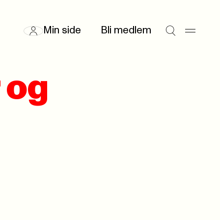
Min side
Bli medlem
 og