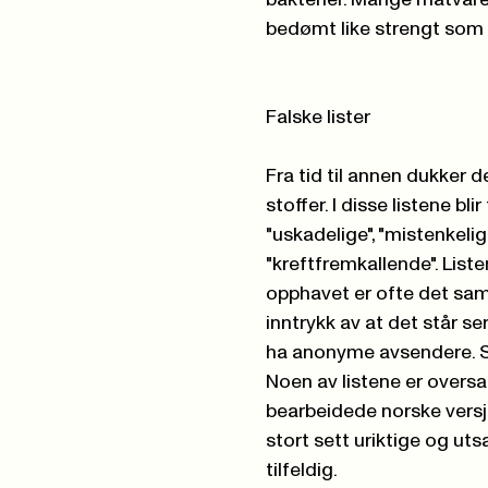
bakterier. Mange matvarer
bedømt like strengt som t
Falske lister
Fra tid til annen dukker 
stoffer. I disse listene bl
"uskadelige", "mistenkelige"
"kreftfremkallende". List
opphavet er ofte det samm
inntrykk av at det står s
ha anonyme avsendere. Slik
Noen av listene er oversat
bearbeidede norske versjo
stort sett uriktige og ut
tilfeldig.