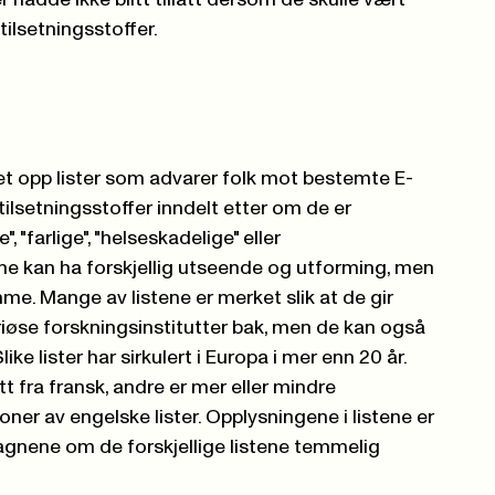
 hadde ikke blitt tillatt dersom de skulle vært
ilsetningsstoffer.
det opp lister som advarer folk mot bestemte E-
ir tilsetningsstoffer inndelt etter om de er
, "farlige", "helseskadelige" eller
ene kan ha forskjellig utseende og utforming, men
e. Mange av listene er merket slik at de gir
eriøse forskningsinstitutter bak, men de kan også
e lister har sirkulert i Europa i mer enn 20 år.
t fra fransk, andre er mer eller mindre
ner av engelske lister. Opplysningene i listene er
sagnene om de forskjellige listene temmelig