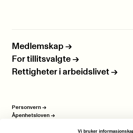
Medlemskap
->
For tillitsvalgte
->
Rettigheter i arbeidslivet
->
Personvern
->
Åpenhetsloven
->
Ledige stillinger
->
Vi bruker informasjonska
Nettbutikken
->