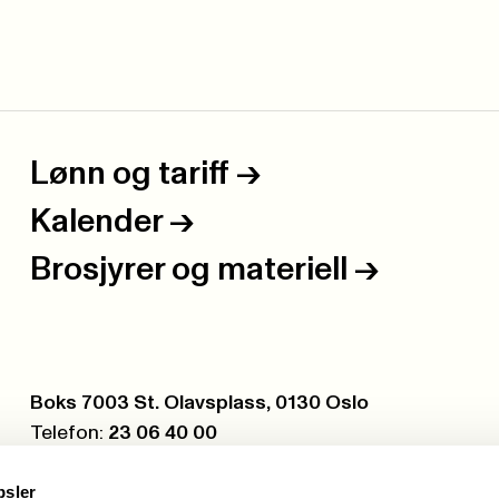
Lønn og tariff
->
Kalender
->
Brosjyrer og materiell
->
Postboks:
Boks 7003 St. Olavsplass, 0130 Oslo
Telefon:
23 06 40 00
Org.nr.:
971 075 252
psler