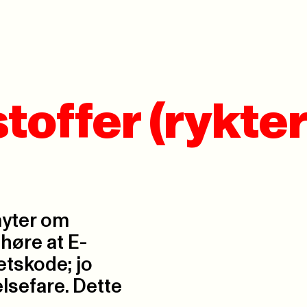
toffer (rykter
myter om
 høre at E-
etskode; jo
lsefare. Dette