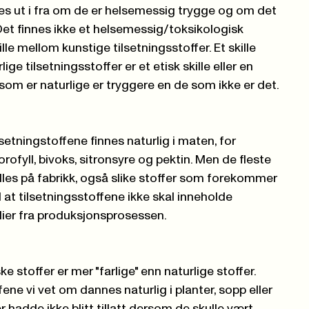
res ut i fra om de er helsemessig trygge og om det
Det finnes ikke et helsemessig/toksikologisk
ille mellom kunstige tilsetningsstoffer. Et skille
ge tilsetningsstoffer er et etisk skille eller en
 som er naturlige er tryggere en de som ikke er det.
setningstoffene finnes naturlig i maten, for
rofyll, bivoks, sitronsyre og pektin. Men de fleste
illes på fabrikk, også slike stoffer som forekommer
til at tilsetningsstoffene ikke skal inneholde
alier fra produksjonsprosessen.
ske stoffer er mer "farlige" enn naturlige stoffer.
ene vi vet om dannes naturlig i planter, sopp eller