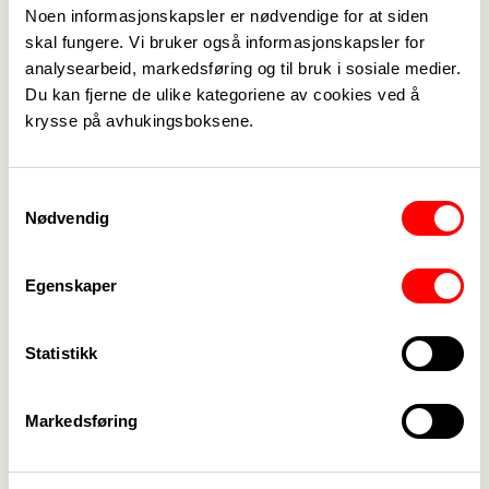
Noen informasjonskapsler er nødvendige for at siden
Medlemskap
->
skal fungere. Vi bruker også informasjonskapsler for
analysearbeid, markedsføring og til bruk i sosiale medier.
Lønn og tariff
->
Du kan fjerne de ulike kategoriene av cookies ved å
krysse på avhukingsboksene.
Kontakt oss
->
For tillitsvalgte
->
Samtykkevalg
Nødvendig
Kalender
->
Egenskaper
Om Fagforbundet
->
Rettigheter i arbeidslivet
->
Statistikk
Brosjyrer og materiell
->
Markedsføring
Personvern
->