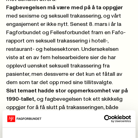
Fagbevegelsen må være med på å ta oppgjør
med sexisme og seksuell trakassering, og vårt
engasjement er ikke nytt. Senest 8. mars i år la
Fagforbundet og Fellesforbundet fram en Fafo-
rapport om seksuell trakassering i hotell-,
restaurant- og helsesektoren. Undersøkelsen
viste at en av fem helsearbeidere sier de har
opplevd uønsket seksuell trakassering fra
pasienter, men dessverre er det kun et fåtall av
dem som tar det opp med sine tillitsvalgte.
Sist temaet hadde stor oppmerksomhet var på
1990-tallet,
og fagbevegelsen tok ett skikkelig
oppgjør for å få slutt på trakasseringen, både
innad i fagbevegelsen og på arbeidsplassene. Vi
utarbeidet holdningskampanjer og konkrete
handlingsplaner slik at våre tillitsvalgte skulle