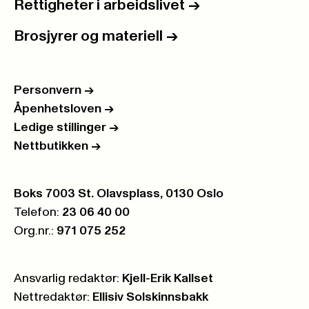
Rettigheter i arbeidslivet
->
Brosjyrer og materiell
->
Personvern
->
Åpenhetsloven
->
Ledige stillinger
->
Nettbutikken
->
Postboks:
Boks 7003 St. Olavsplass, 0130 Oslo
Telefon:
23 06 40 00
Org.nr.:
971 075 252
Ansvarlig redaktør:
Kjell-Erik Kallset
Nettredaktør:
Ellisiv Solskinnsbakk