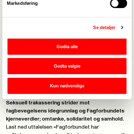
Markedsføring
skal ha rutiner for å varsle om slik uønsket atferd i
organisasjonen blant medlemmer og tillitsvalgte,
slik vi har for de som er ansatt i organisasjonen.
Se detaljer
De som sier fra skal føle seg trygge. På
arrangementene i regi av forbundet, skal vi minne
om etisk oppførsel og at trakasserende atferd
Godta alle
ikke tolereres.
Fagforbundets etiske retningslinjer skal være
Godta valgte
tydelige, også mot seksuell trakassering.
Forebygging og håndtering av seksuell
Kun nødvendige
trakassering skal ha oppmerksomhet i vår
tillitsvalgtskolering og i andre kurstilbud.
Seksuell trakassering strider mot
fagbevegelsens idegrunnlag og Fagforbundets
kjerneverdier; omtanke, solidaritet og samhold.
Last ned uttalelsen «Fagforbundet har