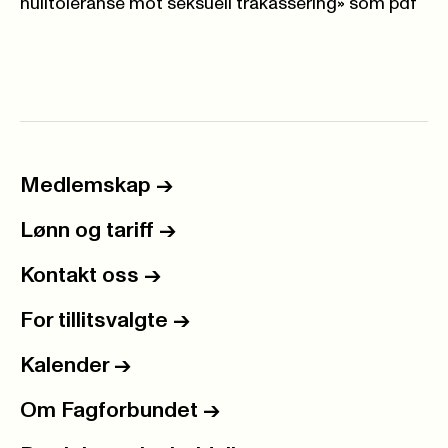
nulltoleranse mot seksuell trakassering» som pdf
Medlemskap
->
Lønn og tariff
->
Kontakt oss
->
For tillitsvalgte
->
Kalender
->
Om Fagforbundet
->