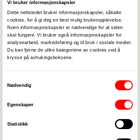
Vi bruker informasjonskapsler
være rustet til å ta disse sakene og støtte de som
opplevde tilnærmelser og overgrep. Mye tyder på
Dette nettstedet bruker informasjonskapsler, såkalte
at vi nå, tjue år seinere, igjen må ta omfattende
cookies, for å gi deg en best mulig brukeropplevelse.
Noen informasjonskapsler er nødvendige for at siden
grep.
skal fungere. Vi bruker også informasjonskapsler for
Fagforbundets tillitsvalgte skal støtte
alle
analysearbeid, markedsføring og til bruk i sosiale medier.
medlemmer som opplever seksuell trakassering.
Du kan fjerne de ulike kategoriene av cookies ved å
På arbeidsplassene skal det være klare rutiner for
krysse på avhukingsboksene.
hvordan seksuell trakassering skal forebygges og
håndteres. Sammen med arbeidsgivere,
myndigheter, organisasjoner og hele
Samtykkevalg
Nødvendig
fagbevegelsen skal vi forebygge og følge opp
seksuell trakassering. Fagforbundet mener det er
riktig å løfte seksuell trakassering inn i
Egenskaper
trepartssamarbeidet.
Innad i Fagforbundet er seksuell trakassering
Statistikk
helt uakseptabelt og i strid med våre vedtekter. Vi
har nulltoleranse mot mobbing og trakassering. Vi