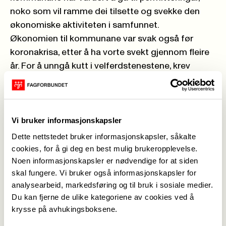
noko som vil ramme dei tilsette og svekke den
økonomiske aktiviteten i samfunnet.
Økonomien til kommunane var svak også før
koronakrisa, etter å ha vorte svekt gjennom fleire
år. For å unngå kutt i velferdstenestene, krev
landsstyret til Fagforbundet at regjeringa og
Stortinget så raskt som råd kompenserer dei auka
utgiftene og reduserte inntektene kommunane
har fått.
Vi bruker informasjonskapsler
Fagforbundet meiner at fordelinga av middel
Dette nettstedet bruker informasjonskapsler, såkalte
mellom kommunane i større grad må bli basert på
cookies, for å gi deg en best mulig brukeropplevelse.
Noen informasjonskapsler er nødvendige for at siden
faktiske utgifter, og ikkje bli fordelt ut frå
skal fungere. Vi bruker også informasjonskapsler for
innbyggartal. Fylkesmennene må få ein større del
analysearbeid, markedsføring og til bruk i sosiale medier.
av desse midla til skjønnsmessig fordeling, basert
Du kan fjerne de ulike kategoriene av cookies ved å
på lokal kunnskap om dei problema koronakrisa
krysse på avhukingsboksene.
har skapt i kommunane.