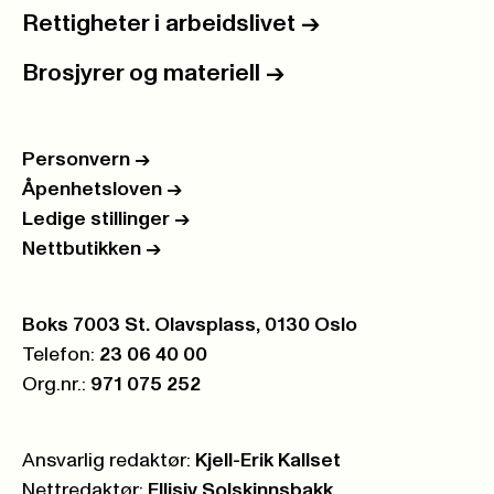
Rettigheter i arbeidslivet
->
Brosjyrer og materiell
->
Personvern
->
Åpenhetsloven
->
Ledige stillinger
->
Nettbutikken
->
Postboks:
Boks 7003 St. Olavsplass, 0130 Oslo
Telefon:
23 06 40 00
Org.nr.:
971 075 252
Ansvarlig redaktør:
Kjell-Erik Kallset
Nettredaktør:
Ellisiv Solskinnsbakk