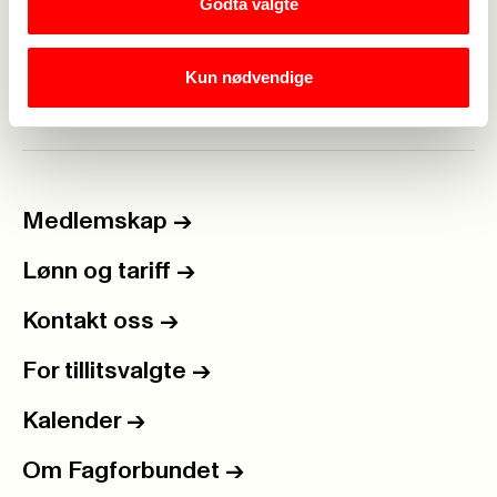
Godta valgte
nødvendig for å sikre gode velferdstenester i heile
landet.
Kun nødvendige
Medlemskap
->
Lønn og tariff
->
Kontakt oss
->
For tillitsvalgte
->
Kalender
->
Om Fagforbundet
->