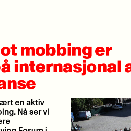
ot mobbing er
 internasjonal 
anse
ært en aktiv
ng. Nå ser vi
ære
ying Forum i