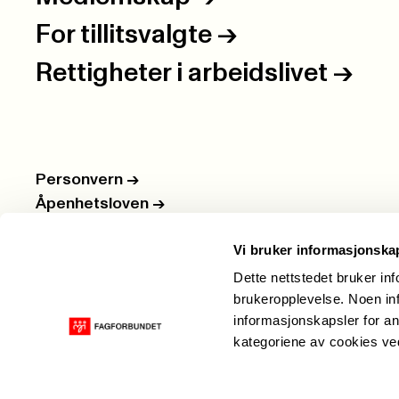
For tillitsvalgte
->
Rettigheter i arbeidslivet
->
Personvern
->
Åpenhetsloven
->
Ledige stillinger
->
Vi bruker informasjonska
Nettbutikken
->
Dette nettstedet bruker in
brukeropplevelse. Noen inf
informasjonskapsler for an
kategoriene av cookies v