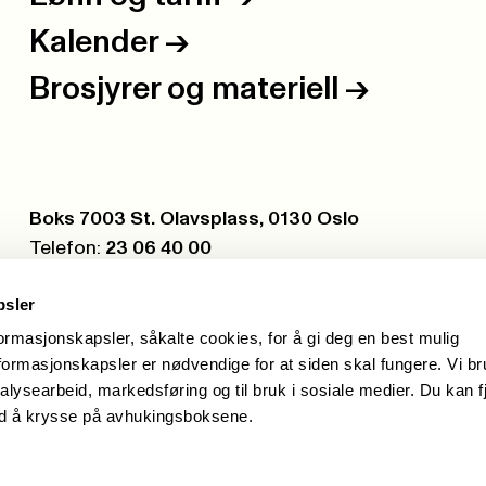
Kalender
->
Brosjyrer og materiell
->
Postboks:
Boks 7003 St. Olavsplass, 0130 Oslo
Telefon:
23 06 40 00
Org.nr.:
971 075 252
psler
formasjonskapsler, såkalte cookies, for å gi deg en best mulig
ormasjonskapsler er nødvendige for at siden skal fungere. Vi b
alysearbeid, markedsføring og til bruk i sosiale medier. Du kan f
ed å krysse på avhukingsboksene.