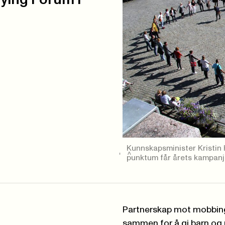
Kunnskapsminister Kristin
punktum får årets kampan
Partnerskap mot mobbing
sammen for å gi barn og 