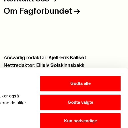
Om Fagforbundet
->
Ansvarlig redaktør:
Kjell-Erik Kallset
Nettredaktør:
Ellisiv Solskinnsbakk
Webmaster:
Knut Brobakken
Godta alle
ruker også
Godta valgte
jerne de ulike
Kun nødvendige