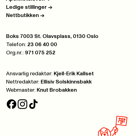
Ledige stillinger
->
Nettbutikken
->
Postboks:
Boks 7003 St. Olavsplass, 0130 Oslo
Telefon:
23 06 40 00
Org.nr.:
971 075 252
Ansvarlig redaktør:
Kjell-Erik Kallset
Nettredaktør:
Ellisiv Solskinnsbakk
Webmaster:
Knut Brobakken