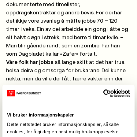
dokumenterte med timelister,
oppdragskontraktar og andre bevis. For dei har
det ikkje vore uvanleg å måtte jobbe 70 – 120
timar i veka. Ein av dei arbeidde ein gong i åtte og
eit halvt døgn i strekk, med berre ti timar kvile. –
Man blir gående rundt som en zombie, har han
som Dagbladet kallar «Zafer» fortalt.
Våre folk har jobba
så lange skift at det har trua
helsa deira og omsorga for brukarane. Dei kunne
nekta, men da ville dei fått færre vakter enn dei
kan leva av, eller dei kunne rett og slett miste
kontrakten.
Maktforholdet
mellom Aleris og arbeidarane er
ekstremt skeivt, så skeivt at folk har vorte pressa
Vi bruker informasjonskapsler
til å bryte lova. På ein bustad for rusmisbrukarar
Dette nettstedet bruker informasjonskapsler, såkalte
vart arbeidarane pålagde å køyre ein brukar inn til
cookies, for å gi deg en best mulig brukeropplevelse.
Oslo for å kjøpe heroin. Medlemmene våre