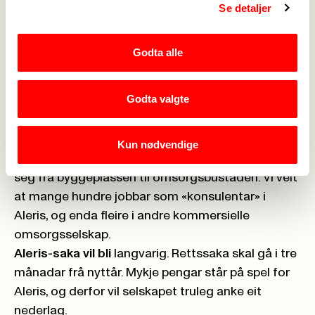
No støttar Fagforbundet
dei 26 medlemmene
Se detaljer
som krev dom på at dei heile tida har vore
arbeidstakarar og ikkje «konsulentar». Fleire av dei
Godta alle
krev å få etterbetalt langt over ein million kroner.
Dessutan har Fagforbundet meldt Aleris til
Godta valgte
Økokrim for grov arbeidskriminalitet. Vi har også
varsla Arbeidstilsynet, Skattedirektoratet og
Fylkesmannen.
Kun nødvendige
Aleris-saka viser
at sosial dumping har spreidd
seg frå byggeplassen til omsorgsbustaden. Vi veit
at mange hundre jobbar som «konsulentar» i
Aleris, og enda fleire i andre kommersielle
omsorgsselskap.
Aleris-saka vil bli
langvarig. Rettssaka skal gå i tre
månadar frå nyttår. Mykje pengar står på spel for
Aleris, og derfor vil selskapet truleg anke eit
nederlag.