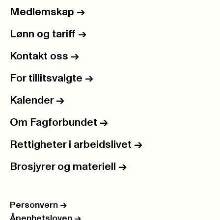
Medlemskap
->
Lønn og tariff
->
Kontakt oss
->
For tillitsvalgte
->
Kalender
->
Om Fagforbundet
->
Rettigheter i arbeidslivet
->
Brosjyrer og materiell
->
Personvern
->
Åpenhetsloven
->