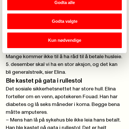
i 11, 4000 var skadet og 12 000 arrestert. Elina tror
Godta alle
opprøret vil blusse opp igjen fordi
pensjonssystemet skal reformeres. Frankrike har
Godta valgte
42 forskjellige pensjonsavtaler som skal bli til én
universell.
Kun nødvendige
– De gule vestene støtter pensjonsopprøret. Folk
har allerede opplevd kutt etter kutt i pensjonene.
Mange kommer ikke til å ha råd til å betale husleie.
5. desember skal vi ha en stor aksjon, og det kan
bli generalstreik, sier Elina.
Ble kastet på gata i rullestol
Det sosiale sikkerhetsnettet har store hull. Elina
forteller om en venn, apotekeren Fouad. Han har
diabetes og lå seks måneder i koma. Begge bena
måtte amputeres.
– Mens han lå på sykehus ble ikke leia hans betalt.
Han ble kastet på gata i rullestol. Det er helt