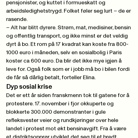
pensjonister, og kuttet i formueskatt og
arbeidsledighetstrygd. Folket føler seg lurt – de er
rasende.
– Alt har blitt dyrere. Strøm, mat, medisiner, bensin
og offentlig transport, og ikke minst er det veldig
dyrt å bo. Et rom på 17 kvadrat kan koste fra 800-
1000 euro i måneden, selv en sosialbolig i Paris
koster ca 600 euro. Da blir det ikke mye igjen å
leve for. Også folk som er i jobb må bo i bilen fordi
de får så dårlig betalt, forteller Elina.
Dyp sosial krise
Det er ett år siden franskmenn tok til gatene for å
protestere. 17. november i fjor okkuperte og
blokkerte 300.000 demonstranter i gule
refleksvester veier og rundkjøringer over hele
landet i protest mot økt bensinavgift. Fra å være
et distriktsopprør utviklet det seg til et bredt