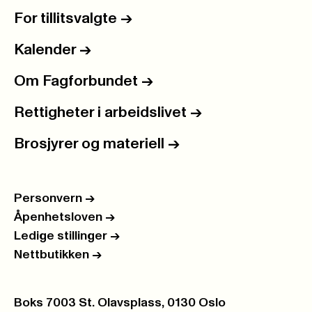
For tillitsvalgte
->
Kalender
->
Om Fagforbundet
->
Rettigheter i arbeidslivet
->
Brosjyrer og materiell
->
Personvern
->
Åpenhetsloven
->
Ledige stillinger
->
Nettbutikken
->
Postboks:
Boks 7003 St. Olavsplass, 0130 Oslo