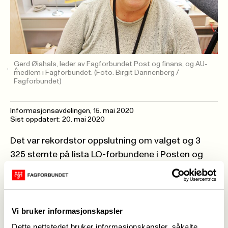
Gerd Øiahals, leder av Fagforbundet Post og finans, og AU-
medlem i Fagforbundet.
(Foto: Birgit Dannenberg /
Fagforbundet)
Informasjonsavdelingen,
15. mai 2020
Sist oppdatert: 20. mai 2020
Det var rekordstor oppslutning om valget og 3
325 stemte på lista LO-forbundene i Posten og
Bring, de to andre listene fikk til sammen 353
stemmer.
- Vi er godt fornøyd med at vi fikk inn alle fire fra
vår liste. Det er grunn til å takke alle som har stemt
Vi bruker informasjonskapsler
på vår liste, og ikke minst alle tillitsvalgte som har
Dette nettstedet bruker informasjonskapsler, såkalte