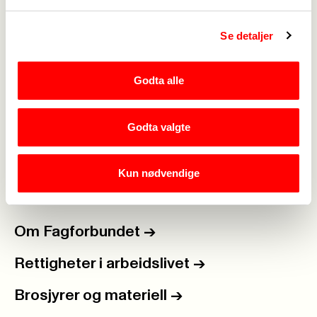
Se detaljer
Medlemskap
->
Godta alle
Lønn og tariff
->
Godta valgte
Kontakt oss
->
For tillitsvalgte
->
Kun nødvendige
Kalender
->
Om Fagforbundet
->
Rettigheter i arbeidslivet
->
Brosjyrer og materiell
->