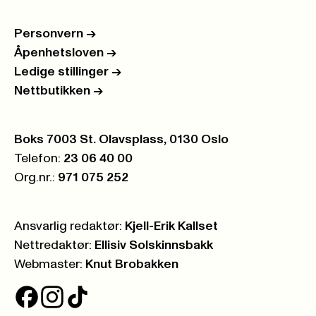
Personvern
->
Åpenhetsloven
->
Ledige stillinger
->
Nettbutikken
->
Postboks:
Boks 7003 St. Olavsplass, 0130 Oslo
Telefon:
23 06 40 00
Org.nr.:
971 075 252
Ansvarlig redaktør:
Kjell-Erik Kallset
Nettredaktør:
Ellisiv Solskinnsbakk
Webmaster:
Knut Brobakken