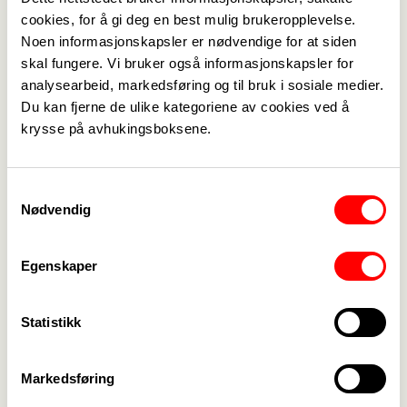
gjort en jobb for å få folk til å stemme. Dette har i
cookies, for å gi deg en best mulig brukeropplevelse.
år vært mer krevende på grunn av
Noen informasjonskapsler er nødvendige for at siden
skal fungere. Vi bruker også informasjonskapsler for
koronarestreksjoner, uttaler Gerd Øiahals leder av
analysearbeid, markedsføring og til bruk i sosiale medier.
Fagforbundet Post og finans og nyvalgt
Du kan fjerne de ulike kategoriene av cookies ved å
styremedlem i Posten Norge.
krysse på avhukingsboksene.
Valget av styrerepresentanter gjelder for perioden
2020 -22. Fagforbundet Post og finans
representanter i styret for denne perioden blir
Samtykkevalg
Nødvendig
dermed: 1. Gerd Øiahals, 2. Lars Nilsen, 3. Ann
Elisabeth Wirgeness, og 4. Tove Rundtom. Første
vara blir Knut Marius Lydvo.
Egenskaper
- Jeg kan love at vi fire skal sørge for at de
ansatte i Posten og Bring blir hørt og hensyntatt i
Statistikk
diskusjonene og vedtakene i styret, avslutter
Øiahals.
Markedsføring