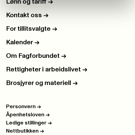
Lønn og tariff
->
Kontakt oss
->
For tillitsvalgte
->
Kalender
->
Om Fagforbundet
->
Rettigheter i arbeidslivet
->
Brosjyrer og materiell
->
Personvern
->
Åpenhetsloven
->
Ledige stillinger
->
Nettbutikken
->