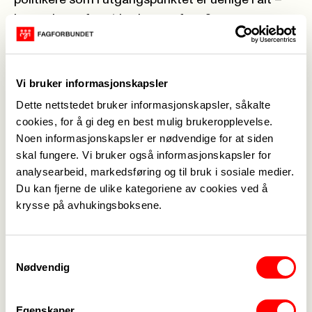
bygge broer for et bedre samfunn?
Sammen lager Frod og Frode podcasten
Brobyggerne - hvor de møter ulike mennesker for
å snakke om viktige arbeisrelaterte temaer. I
Vi bruker informasjonskapsler
denne episoden snakker de med Ingebrigt Steen
Dette nettstedet bruker informasjonskapsler, såkalte
Jensen som var med på å ta Stabæk fra
cookies, for å gi deg en best mulig brukeropplevelse.
femtidivisjon til seriegull. temaet de snakker om er
Noen informasjonskapsler er nødvendige for at siden
hva som kjennetegner de som lykkes?
skal fungere. Vi bruker også informasjonskapsler for
I følge Steen jensen gjelder visst samme
analysearbeid, markedsføring og til bruk i sosiale medier.
prinsippene til Landsorganisasjonen i Norge (LO),
Du kan fjerne de ulike kategoriene av cookies ved å
krysse på avhukingsboksene.
også for Stabæk Fotball!
Hør podcasten her:
https://soundcloud.com/brobyggerne/episode-3-
Samtykkevalg
bli-best-med-ingebrigt-steen-jensen
Nødvendig
Eller hør de andre podcastene som ligger
tilgjengelig;
Egenskaper