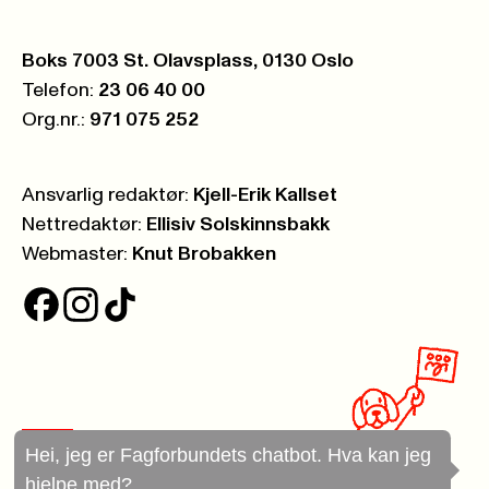
Postboks:
Boks 7003 St. Olavsplass, 0130 Oslo
Telefon:
23 06 40 00
Org.nr.:
971 075 252
Ansvarlig redaktør:
Kjell-Erik Kallset
Nettredaktør:
Ellisiv Solskinnsbakk
Webmaster:
Knut Brobakken
Hei, jeg er Fagforbundets chatbot. Hva kan jeg
hjelpe med?