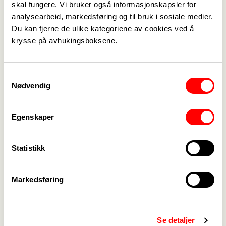
skal fungere. Vi bruker også informasjonskapsler for
Lønn og tariff
->
analysearbeid, markedsføring og til bruk i sosiale medier.
Du kan fjerne de ulike kategoriene av cookies ved å
Kontakt oss
->
krysse på avhukingsboksene.
For tillitsvalgte
->
Samtykkevalg
Kalender
->
Nødvendig
Om Fagforbundet
->
Egenskaper
Rettigheter i arbeidslivet
->
Brosjyrer og materiell
->
Statistikk
Markedsføring
Personvern
->
Åpenhetsloven
->
Ledige stillinger
->
Se detaljer