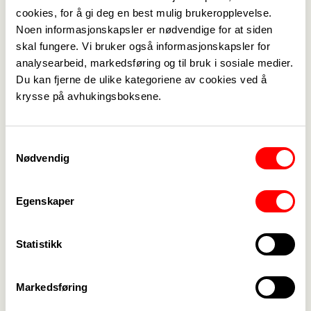
cookies, for å gi deg en best mulig brukeropplevelse.
Noen informasjonskapsler er nødvendige for at siden
skal fungere. Vi bruker også informasjonskapsler for
analysearbeid, markedsføring og til bruk i sosiale medier.
Medlemskap
->
Du kan fjerne de ulike kategoriene av cookies ved å
krysse på avhukingsboksene.
Lønn og tariff
->
Kontakt oss
->
Samtykkevalg
Nødvendig
For tillitsvalgte
->
Kalender
->
Egenskaper
Om Fagforbundet
->
Statistikk
Rettigheter i arbeidslivet
->
Brosjyrer og materiell
->
Markedsføring