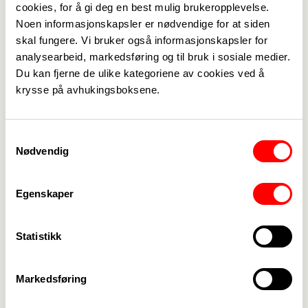
cookies, for å gi deg en best mulig brukeropplevelse.
Noen informasjonskapsler er nødvendige for at siden
skal fungere. Vi bruker også informasjonskapsler for
Medlemskap
->
analysearbeid, markedsføring og til bruk i sosiale medier.
Du kan fjerne de ulike kategoriene av cookies ved å
Lønn og tariff
->
krysse på avhukingsboksene.
Kontakt oss
->
Samtykkevalg
For tillitsvalgte
->
Nødvendig
Kalender
->
Egenskaper
Om Fagforbundet
->
Statistikk
Rettigheter i arbeidslivet
->
Brosjyrer og materiell
->
Markedsføring