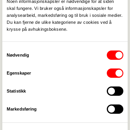
Noen informasjonskapsler er nødvendige for at siden
Medlemskap
->
skal fungere. Vi bruker også informasjonskapsler for
analysearbeid, markedsføring og til bruk i sosiale medier.
Lønn og tariff
->
Du kan fjerne de ulike kategoriene av cookies ved å
krysse på avhukingsboksene.
Kontakt oss
->
For tillitsvalgte
->
Samtykkevalg
Nødvendig
Kalender
->
Om Fagforbundet
->
Egenskaper
Rettigheter i arbeidslivet
->
Statistikk
Brosjyrer og materiell
->
Markedsføring
Personvern
->
Åpenhetsloven
->