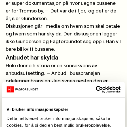
er super dokumentasjon på hvor uegna bussene
er for Tromsø by. – Det var de i fjor, og det er de i
år, sier Gundersen.
Diskusjonen går i media om hvem som skal betale
og hvem som har skylda. Den diskusjonen legger
ikke Gundersen og Fagforbundet seg opp i. Han vil
bare bli kvitt bussene.
Anbudet har skylda
Hele denne historia er en konsekvens av
anbudsutsetting. – Anbud i bussbransjen
ødelegger bransjen. Jeg synes nesten den er
ødelagt allerede, sier Gundersen.
– Hadde vi fortsatt hatt Tromsbuss eid av Tromsø
kommune, ville vi hatt seks-sju nye busser hvert år.
Vi bruker informasjonskapsler
Selskapet var godt drevet. Vi hadde fremdeles
Dette nettstedet bruker informasjonskapsler, såkalte
hatt masse erfaring med å kjøre buss i området,
cookies, for å gi deg en best mulig brukeropplevelse.