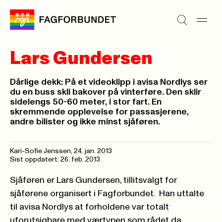
Lars Gundersen
Dårlige dekk: På et videoklipp i avisa Nordlys ser
du en buss skli bakover på vinterføre. Den sklir
sidelengs 50-60 meter, i stor fart. En
skremmende opplevelse for passasjerene,
andre bilister og ikke minst sjåføren.
Kari-Sofie Jenssen,
24. jan. 2013
Sist oppdatert: 26. feb. 2013
Sjåføren er Lars Gundersen, tillitsvalgt for
sjåførene organisert i Fagforbundet. Han uttalte
til avisa Nordlys at forholdene var
totalt
uforutsigbare
med værtypen som rådet da.