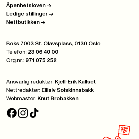
Åpenhetsloven
->
Ledige stillinger
->
Nettbutikken
->
Postboks:
Boks 7003 St. Olavsplass, 0130 Oslo
Telefon:
23 06 40 00
Org.nr.:
971 075 252
Ansvarlig redaktør:
Kjell-Erik Kallset
Nettredaktør:
Ellisiv Solskinnsbakk
Webmaster:
Knut Brobakken