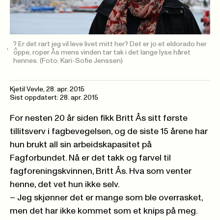
? Er det rart jeg vil leve livet mitt her? Det er jo et eldorado her
oppe, roper Ås mens vinden tar tak i det lange lyse håret
hennes.
(Foto: Kari-Sofie Jenssen)
Kjetil Vevle,
28. apr. 2015
Sist oppdatert: 28. apr. 2015
For nesten 20 år siden fikk Britt Ås sitt første
tillitsverv i fagbevegelsen, og de siste 15 årene har
hun brukt all sin arbeidskapasitet på
Fagforbundet. Nå er det takk og farvel til
fagforeningskvinnen, Britt Ås. Hva som venter
henne, det vet hun ikke selv.
– Jeg skjønner det er mange som ble overrasket,
men det har ikke kommet som et knips på meg.