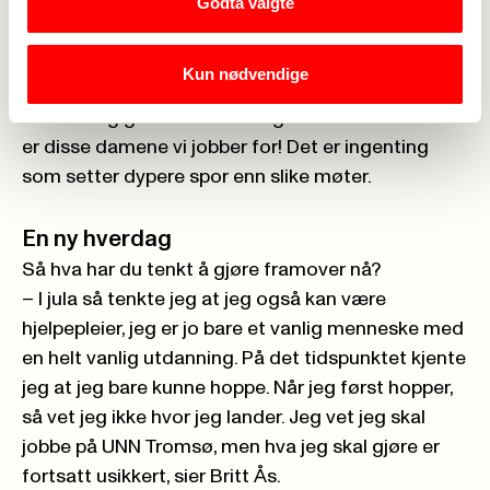
Godta valgte
balanse i regnskapet. Kvinner som ikke har hel
stilling. Jeg møtte for en tid tilbake en dame som
Kun nødvendige
levde med konstant dårlig samvittighet, fordi hun
var avhengig av datteras helgeinntekt. Hallo! Det
er disse damene vi jobber for! Det er ingenting
som setter dypere spor enn slike møter.
En ny hverdag
Så hva har du tenkt å gjøre framover nå?
– I jula så tenkte jeg at jeg også kan være
hjelpepleier, jeg er jo bare et vanlig menneske med
en helt vanlig utdanning. På det tidspunktet kjente
jeg at jeg bare kunne hoppe. Når jeg først hopper,
så vet jeg ikke hvor jeg lander. Jeg vet jeg skal
jobbe på UNN Tromsø, men hva jeg skal gjøre er
fortsatt usikkert, sier Britt Ås.