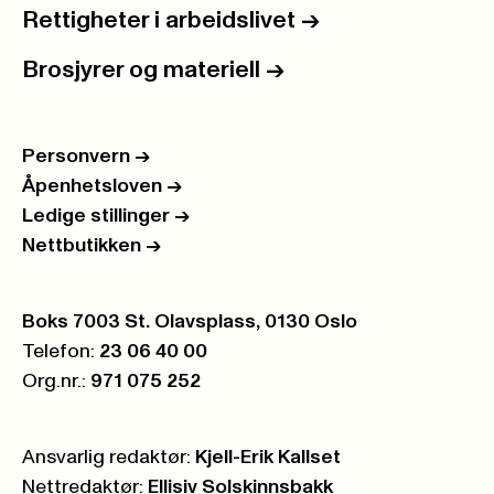
Rettigheter i arbeidslivet
->
Brosjyrer og materiell
->
Personvern
->
Åpenhetsloven
->
Ledige stillinger
->
Nettbutikken
->
Postboks:
Boks 7003 St. Olavsplass, 0130 Oslo
Telefon:
23 06 40 00
Org.nr.:
971 075 252
Ansvarlig redaktør:
Kjell-Erik Kallset
Nettredaktør:
Ellisiv Solskinnsbakk