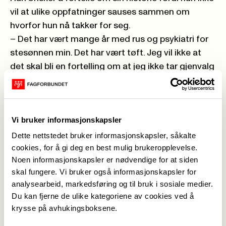
vil at ulike oppfatninger sauses sammen om
hvorfor hun nå takker for seg.
– Det har vært mange år med rus og psykiatri for
stesønnen min. Det har vært tøft. Jeg vil ikke at
det skal bli en fortelling om at jeg ikke tar gjenvalg
på grunn av denne tragiske hendelsen. Jeg tror
ikke at noen kan sette seg inn i det som skjer når
ungen din velger å ta livet sitt. Derimot tror jeg alle
Vi bruker informasjonskapsler
som har barn kan sette seg inn i den vanvittige
tanken det ville være dersom noe skjedde barna
Dette nettstedet bruker informasjonskapsler, såkalte
cookies, for å gi deg en best mulig brukeropplevelse.
og man mistet dem. Når ungen din velger å ta livet
Noen informasjonskapsler er nødvendige for at siden
sitt, så sitter man igjen med så mange ubesvarte
skal fungere. Vi bruker også informasjonskapsler for
spørsmål. Det er et helvete med spørsmål.
analysearbeid, markedsføring og til bruk i sosiale medier.
Du kan fjerne de ulike kategoriene av cookies ved å
Blir stolt av Fagforbundet
krysse på avhukingsboksene.
Oss tillitsvalgte møter Britt Ås på et hotell i