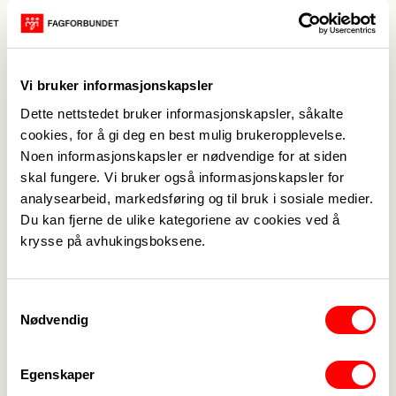
og mishandling og omsorgssvikt av barn. Det ble
også et sterkt og gripende møte med mor og
bruker Fahrida Shakor, som fortalte om sitt møte
Vi bruker informasjonskapsler
med Oslo Universitetssykehus.
Vi fikk mange gode tilbakemeldinger fra
Dette nettstedet bruker informasjonskapsler, såkalte
cookies, for å gi deg en best mulig brukeropplevelse.
deltakerne på faglig innhold, og gleder oss
Noen informasjonskapsler er nødvendige for at siden
allerede til neste års konferanse.
skal fungere. Vi bruker også informasjonskapsler for
Se Facebooksiden til
Fagforbundets barnepleiere.
analysearbeid, markedsføring og til bruk i sosiale medier.
Du kan fjerne de ulike kategoriene av cookies ved å
krysse på avhukingsboksene.
Samtykkevalg
Nødvendig
Medlemskap
->
Lønn og tariff
->
Egenskaper