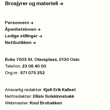
Brosjyrer og materiell
->
Personvern
->
Åpenhetsloven
->
Ledige stillinger
->
Nettbutikken
->
Postboks:
Boks 7003 St. Olavsplass, 0130 Oslo
Telefon:
23 06 40 00
Org.nr.:
971 075 252
Ansvarlig redaktør:
Kjell-Erik Kallset
Nettredaktør:
Ellisiv Solskinnsbakk
Webmaster:
Knut Brobakken