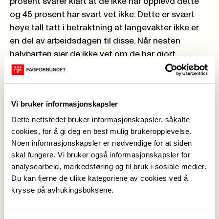
prosent svarer klart at de ikke har opplevd dette
og 45 prosent har svart vet ikke. Dette er svært
høye tall tatt i betraktning at langevakter ikke er
en del av arbeidsdagen til disse. Når nesten
halvparten sier de ikke vet om de har gjort
alvorlige feilbehandlinger, kan det bety at de ikke
ønsker å svare. Det er kanskje ikke så rart.
Statens Arbeidsmiljøinstitutt
(STAMI) sin
Vi bruker informasjonskapsler
kunnskapsgjennomgang av samme emne som
Dette nettstedet bruker informasjonskapsler, såkalte
kom tidligere i år viste liknende resultater.
cookies, for å gi deg en best mulig brukeropplevelse.
Rapporten konkluderte blant annet med at lange
Noen informasjonskapsler er nødvendige for at siden
vakter ga økt risiko for feilbehandlinger, skader og
skal fungere. Vi bruker også informasjonskapsler for
arbeidsulykker. Fagforbundets medlemmer
analysearbeid, markedsføring og til bruk i sosiale medier.
bekrefter at STAMI har rett, antall alvorlige feil
Du kan fjerne de ulike kategoriene av cookies ved å
øker med lange vakter.
krysse på avhukingsboksene.
I dag jobber folk i helsevesenet slike langvakter
unntaksvis. Når vi med stor sikkerhet kan si at