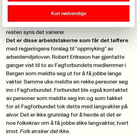
Fagforbundets ferske undersøkelse viser dette.
Kun nødvendige
73 prosent sier de har en fysisk krevende jobb,
bare ni prosent synes ikke jobben er krevende, og
resten syns det varierer.
Det er disse arbeidstakerne som får det tøffere
med regjeringens forslag til ”oppmyking” av
arbeidsmiljøloven. Robert Eriksson har gjentatte
ganger vist til to av Fagforbundets medlemmer i
Bergen som meldte seg ut for å få jobbe lange
vakter. Samme uke meldte en rekke personer seg
inn i Fagforbundet. Forbundet ble også kontaktet
av personer som meldte seg inn og som takket
for at Fagforbundet tok dette med langvakter på
alvor. Det er ikke grunnlag for å hevde at det er
noe folkekrav om å få jobbe slike langvakter, tvert
imot.
Folk ønsker det ikke
.