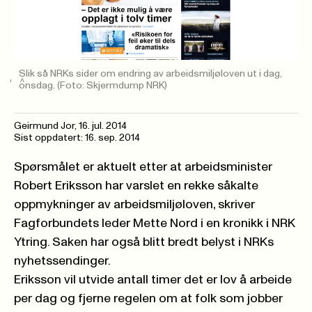
Slik så NRKs sider om endring av arbeidsmiljøloven ut i dag,
onsdag.
(Foto: Skjermdump NRK)
Geirmund Jor,
16. jul. 2014
Sist oppdatert: 16. sep. 2014
Spørsmålet er aktuelt etter at arbeidsminister
Robert Eriksson har varslet en rekke såkalte
oppmykninger av arbeidsmiljøloven, skriver
Fagforbundets leder Mette Nord i en
kronikk i NRK
Ytring.
Saken har også blitt bredt belyst i
NRKs
nyhetssendinger
.
Eriksson vil utvide antall timer det er lov å arbeide
per dag og fjerne regelen om at folk som jobber