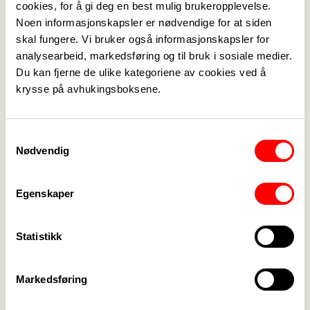
cookies, for å gi deg en best mulig brukeropplevelse.
Noen informasjonskapsler er nødvendige for at siden
skal fungere. Vi bruker også informasjonskapsler for
Medlemskap
->
analysearbeid, markedsføring og til bruk i sosiale medier.
Du kan fjerne de ulike kategoriene av cookies ved å
Lønn og tariff
->
krysse på avhukingsboksene.
Kontakt oss
->
Samtykkevalg
For tillitsvalgte
->
Nødvendig
Kalender
->
Egenskaper
Om Fagforbundet
->
Statistikk
Rettigheter i arbeidslivet
->
Brosjyrer og materiell
->
Markedsføring