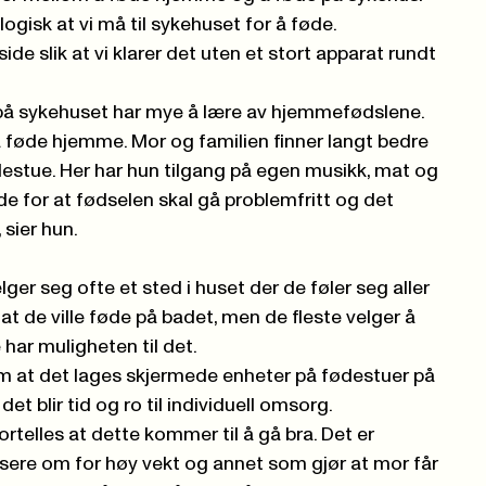
ogisk at vi må til sykehuset for å føde.
side slik at vi klarer det uten et stort apparat rundt
å sykehuset har mye å lære av hjemmefødslene.
t å føde hjemme. Mor og familien finner langt bedre
estue. Her har hun tilgang på egen musikk, mat og
e for at fødselen skal gå problemfritt og det
 sier hun.
ger seg ofte et sted i huset der de føler seg aller
o at de ville føde på badet, men de fleste velger å
 har muligheten til det.
m at det lages skjermede enheter på fødestuer på
et blir tid og ro til individuell omsorg.
rtelles at dette kommer til å gå bra. Det er
ere om for høy vekt og annet som gjør at mor får