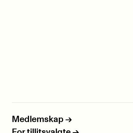
Medlemskap
->
For tillitsvalgte
->