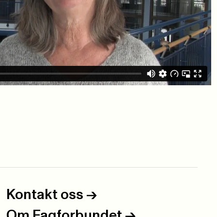
Kontakt oss
->
Om Fagforbundet
->