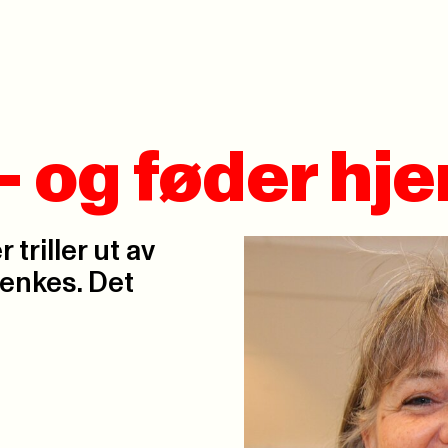
 - og føder h
 triller ut av
enkes. Det