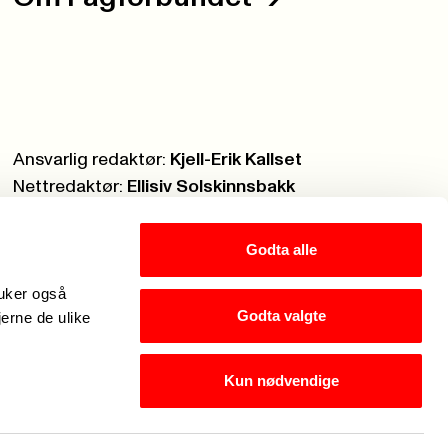
Ansvarlig redaktør:
Kjell-Erik Kallset
Nettredaktør:
Ellisiv Solskinnsbakk
Webmaster:
Knut Brobakken
Godta alle
ruker også
Godta valgte
jerne de ulike
Kun nødvendige