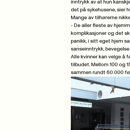
inntrykk av at hun kanskj
det på sykehusene, sier h
Mange av tilhørerne nikk
- De aller fleste av hje
komplikasjoner og det sky
panikk, i sitt eget hjem
sanseinntrykk, bevegelse 
Alle kvinner kan velge å 
tilbudet. Mellom 100 og 15
sammen rundt 60.000 fød