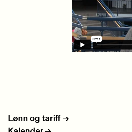
Lønn og tariff
->
Kalender
->