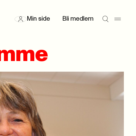
Min side
Bli medlem
jemme