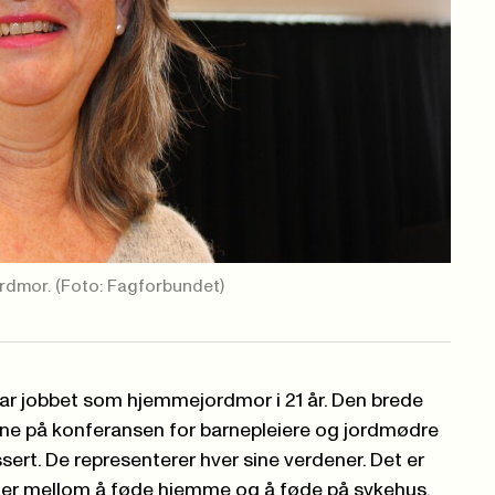
ordmor.
(Foto: Fagforbundet)
ar jobbet som hjemmejordmor i 21 år. Den brede
erne på konferansen for barnepleiere og jordmødre
essert. De representerer hver sine verdener. Det er
ler mellom å føde hjemme og å føde på sykehus.