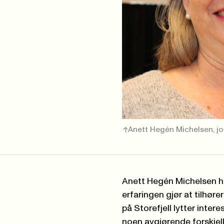
Anett Hegén Michelsen, j
Anett Hegén Michelsen h
erfaringen gjør at tilhør
på Storefjell lytter inter
noen avgjørende forskjel