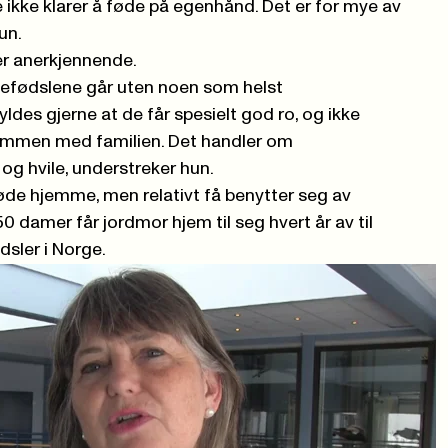
e ikke klarer å føde på egenhånd. Det er for mye av
un.
er anerkjennende.
mmefødslene går uten noen som helst
ldes gjerne at de får spesielt god ro, og ikke
 sammen med familien. Det handler om
og hvile, understreker hun.
føde hjemme, men relativt få benytter seg av
0 damer får jordmor hjem til seg hvert år av til
sler i Norge.