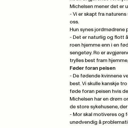
Michelsen mener det er ul
- Vi er skapt fra naturens 
oss.
Hun synes jordmødrene p
- Det er naturlig og flot
roen hjemme enn i en fød
sengetøy. Ro er avgjørend
trylles best fram hjemme,
Føder foran peisen
- De fødende kvinnene vel
best. Vi skulle kanskje tr
føde foran peisen hvis de
Michelsen har en drøm o
de store sykehusene, der d
- Mor skal motiveres og fo
unødvendig å problematis