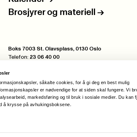
Brosjyrer og materiell
->
Postboks:
Boks 7003 St. Olavsplass, 0130 Oslo
Telefon:
23 06 40 00
Org.nr.:
971 075 252
psler
formasjonskapsler, såkalte cookies, for å gi deg en best mulig
ormasjonskapsler er nødvendige for at siden skal fungere. Vi b
alysearbeid, markedsføring og til bruk i sosiale medier. Du kan f
ed å krysse på avhukingsboksene.