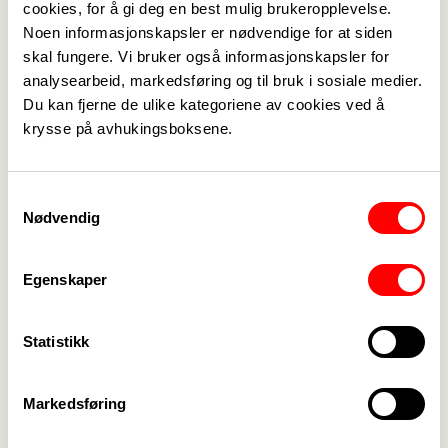
cookies, for å gi deg en best mulig brukeropplevelse.
Noen informasjonskapsler er nødvendige for at siden
skal fungere. Vi bruker også informasjonskapsler for
Medlemskap
->
analysearbeid, markedsføring og til bruk i sosiale medier.
Du kan fjerne de ulike kategoriene av cookies ved å
Lønn og tariff
->
krysse på avhukingsboksene.
Kontakt oss
->
Samtykkevalg
For tillitsvalgte
->
Nødvendig
Kalender
->
Egenskaper
Om Fagforbundet
->
Statistikk
Rettigheter i arbeidslivet
->
Brosjyrer og materiell
->
Markedsføring