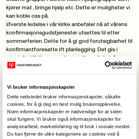
kjører mat , bringe hjelp etc. Dette er muligheter vi
kan koble oss på.
Øverste ledelse i vår kirke anbefaler nå at vårens
konfirmasjonsgudstjenester utsettes til etter
sommerferien. Dette for å gi god forutsigbarhet til
konfirmantforesatte ift planlegging. Det gis i
spesielle tilfeller og ved spesielle mulighet å
avtale lokalt å avtale konfirmasjon, men det krever
meget god klarering både med prost, kirkeverge,
involverte og lokale helsemyndigheter. Det er lurt
Vi bruker informasjonskapsler
å legge en plan nå allerede for en mulig dato etter
Dette nettstedet bruker informasjonskapsler, såkalte
sommeren.
cookies, for å gi deg en best mulig brukeropplevelse.
Når det gjelder påskens gudstjeneste er det svært
Noen informasjonskapsler er nødvendige for at siden
lurt å planlegge disse for nett. Det blir stort
skal fungere. Vi bruker også informasjonskapsler for
sannsynlighet for at disse må avvikles via nett og
analysearbeid, markedsføring og til bruk i sosiale medier.
TV. Så det er bare å begynne å planlegge.
Du kan fjerne de ulike kategoriene av cookies ved å