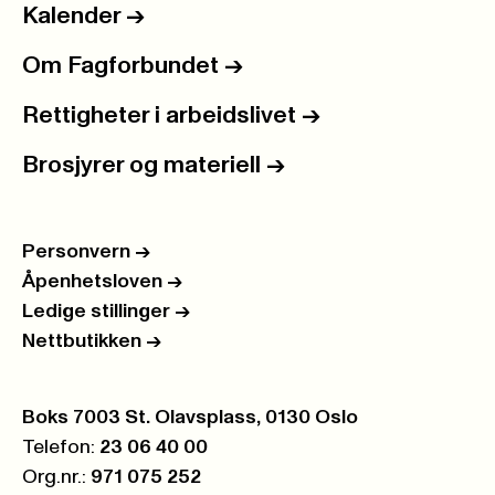
Kalender
->
Om Fagforbundet
->
Rettigheter i arbeidslivet
->
Brosjyrer og materiell
->
Personvern
->
Åpenhetsloven
->
Ledige stillinger
->
Nettbutikken
->
Postboks:
Boks 7003 St. Olavsplass, 0130 Oslo
Telefon:
23 06 40 00
Org.nr.:
971 075 252