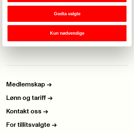
«For jeg vet hvilke tanker jeg har med dere, sier
Godta valgte
Herren, fredstanker og ikke ulykkestanker. Jeg vil
gi dere fremtid og håp. «Jeremia 29:11
Med kollegial hilsen Thore Wiig Andersen Leder
Kun nødvendige
Fagforbundet teoLOgene
Medlemskap
->
Lønn og tariff
->
Kontakt oss
->
For tillitsvalgte
->