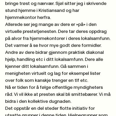
bringe trøst og nærvær. Sjøl sitter jeg i skrivende
stund hjemme i Kristiansand og har
hjemmekontor herfra.
Allerede ser jeg mange av dere er »på» i den
virtu
elle prestetjenesten. Dere tar deres oppdrag
på alvor fra hjemmekontorer i deres lokalsamfunn.
Det varmer å se hvor mye godt dere formidler.
Andre av dere bidrar gjennom praktisk diakonal
hjelp, handling etc i ditt lokalsamfunn. Dere alle
kjenner ditt lokalsamfunn. Gå sammen i
menigheten virtuelt og lag for eksempel lister
over folk som kanskje trenger en tlf etc.
Nå er tiden for å følge offentlige myndigheters
råd. Vi vil ikke at presten skal bli smittebærer. Vi må
bidra i den kollektive dugnaden.
Det oppstår en del steder flotte initiativ for
utsatte grupper i denne tiden. Hjelpegrupper som