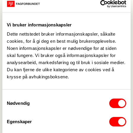
Steinkjer) og Oslo. Det er både prester og
merkantilt/administrativt ansatte i uttaket. Også
Pf og Creo trapper opp med uttak samme steder.
Vi bruker informasjonskapsler
Samlet nytt uttak er 25 personer. Alle
Dette nettstedet bruker informasjonskapsler, såkalte
medlemmene i avd 727 er varslet av leder. Ved
cookies, for å gi deg en best mulig brukeropplevelse.
spørsmål ang. varslet plassfratredelse, ta kontakt
Noen informasjonskapsler er nødvendige for at siden
med leder Thore Wiig Andersen
skal fungere. Vi bruker også informasjonskapsler for
analysearbeid, markedsføring og til bruk i sosiale medier.
Du kan fjerne de ulike kategoriene av cookies ved å
krysse på avhukingsboksene.
Samtykkevalg
Medlemskap
->
Nødvendig
Lønn og tariff
->
Egenskaper
Kontakt oss
->