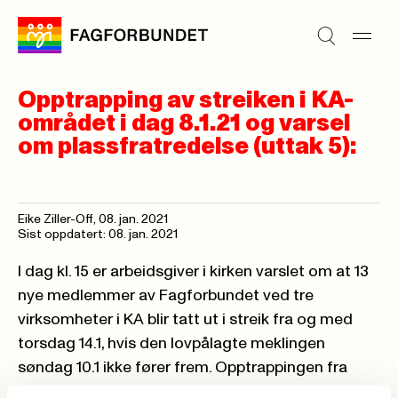
Opptrapping av streiken i KA-
området i dag 8.1.21 og varsel
om plassfratredelse (uttak 5):
Eike Ziller-Off,
08. jan. 2021
Sist oppdatert: 08. jan. 2021
I dag kl. 15 er arbeidsgiver i kirken varslet om at 13
nye medlemmer av Fagforbundet ved tre
virksomheter i KA blir tatt ut i streik fra og med
torsdag 14.1, hvis den lovpålagte meklingen
søndag 10.1 ikke fører frem. Opptrappingen fra
Fagforbundet skjer i Nidaros (Namdal og