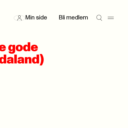
Min side
Bli medlem
je gode
rdaland)