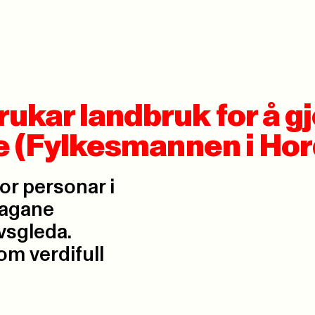
kar landbruk for å g
te (Fylkesmannen i Ho
or personar i
dagane
vsgleda.
om verdifull