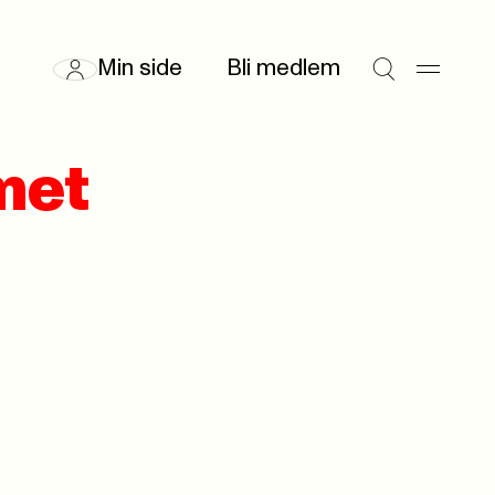
Min side
Bli medlem
met