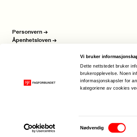
Personvern
->
Åpenhetsloven
->
Ledige stillinger
->
Vi bruker informasjonska
Nettbutikken
->
Dette nettstedet bruker in
brukeropplevelse. Noen inf
informasjonskapsler for an
kategoriene av cookies v
Samtykkevalg
Nødvendig