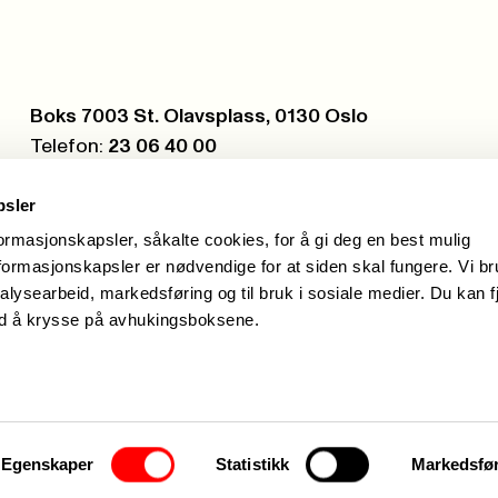
Postboks:
Boks 7003 St. Olavsplass, 0130 Oslo
Telefon:
23 06 40 00
Org.nr.:
971 075 252
psler
formasjonskapsler, såkalte cookies, for å gi deg en best mulig
ormasjonskapsler er nødvendige for at siden skal fungere. Vi b
alysearbeid, markedsføring og til bruk i sosiale medier. Du kan f
ed å krysse på avhukingsboksene.
Egenskaper
Statistikk
Markedsfø