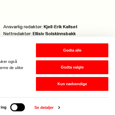
Ansvarlig redaktør:
Kjell-Erik Kallset
Nettredaktør:
Ellisiv Solskinnsbakk
Webmaster:
Knut Brobakken
Godta alle
ruker også
Godta valgte
jerne de ulike
Kun nødvendige
Hei, jeg er Fagforbundets
ring
Se detaljer