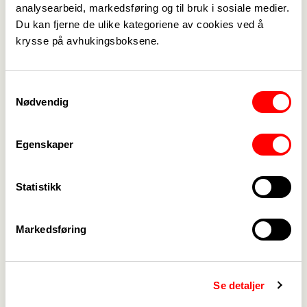
analysearbeid, markedsføring og til bruk i sosiale medier.
Kontakt oss
->
Du kan fjerne de ulike kategoriene av cookies ved å
krysse på avhukingsboksene.
For tillitsvalgte
->
Kalender
->
Samtykkevalg
Nødvendig
Om Fagforbundet
->
Rettigheter i arbeidslivet
->
Egenskaper
Brosjyrer og materiell
->
Statistikk
Personvern
->
Markedsføring
Åpenhetsloven
->
Ledige stillinger
->
Nettbutikken
->
Se detaljer