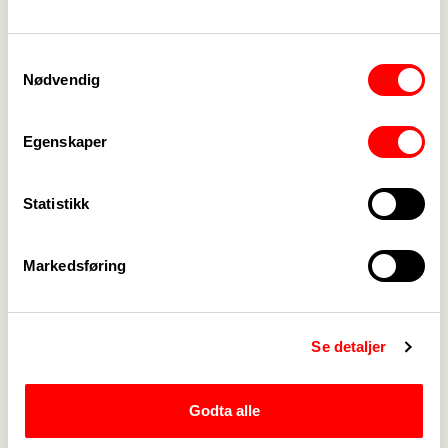
tjenestene.
www.rop.no/erfaringsforum
Samtykkevalg
Sjekk det ut!
Nødvendig
Egenskaper
Statistikk
Medlemskap
->
Markedsføring
Lønn og tariff
->
Kontakt oss
->
Se detaljer
For tillitsvalgte
->
Godta alle
Kalender
->