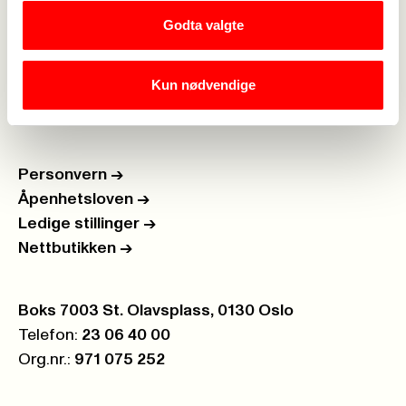
Om Fagforbundet
->
Godta valgte
Rettigheter i arbeidslivet
->
Kun nødvendige
Brosjyrer og materiell
->
Personvern
->
Åpenhetsloven
->
Ledige stillinger
->
Nettbutikken
->
Postboks:
Boks 7003 St. Olavsplass, 0130 Oslo
Telefon:
23 06 40 00
Org.nr.:
971 075 252