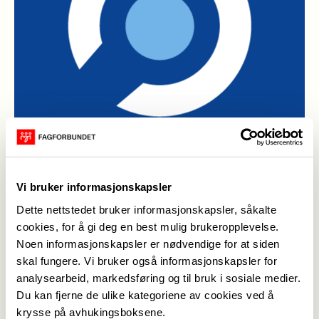
Vi bruker informasjonskapsler
Sykkylven 2
Dette nettstedet bruker informasjonskapsler, såkalte
cookies, for å gi deg en best mulig brukeropplevelse.
Kristin Skogli,
24. mar. 2015
Sist oppdatert: 24. mar. 2015
Noen informasjonskapsler er nødvendige for at siden
skal fungere. Vi bruker også informasjonskapsler for
– Målet er å skape en møteplass hvor fagfolk,
analysearbeid, markedsføring og til bruk i sosiale medier.
brukere og pårørende kan utveksle erfaringer og
Du kan fjerne de ulike kategoriene av cookies ved å
kunnskap. Slik håper vi å bidra til å øke kvaliteten i
krysse på avhukingsboksene.